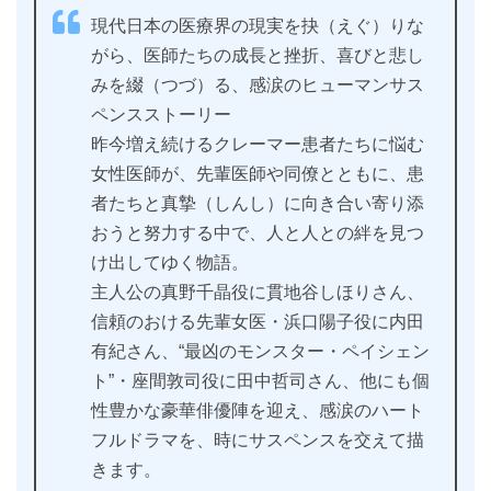
現代日本の医療界の現実を抉（えぐ）りな
がら、医師たちの成長と挫折、喜びと悲し
みを綴（つづ）る、感涙のヒューマンサス
ペンスストーリー
昨今増え続けるクレーマー患者たちに悩む
女性医師が、先輩医師や同僚とともに、患
者たちと真摯（しんし）に向き合い寄り添
おうと努力する中で、人と人との絆を見つ
け出してゆく物語。
主人公の真野千晶役に貫地谷しほりさん、
信頼のおける先輩女医・浜口陽子役に内田
有紀さん、“最凶のモンスター・ペイシェン
ト”・座間敦司役に田中哲司さん、他にも個
性豊かな豪華俳優陣を迎え、感涙のハート
フルドラマを、時にサスペンスを交えて描
きます。