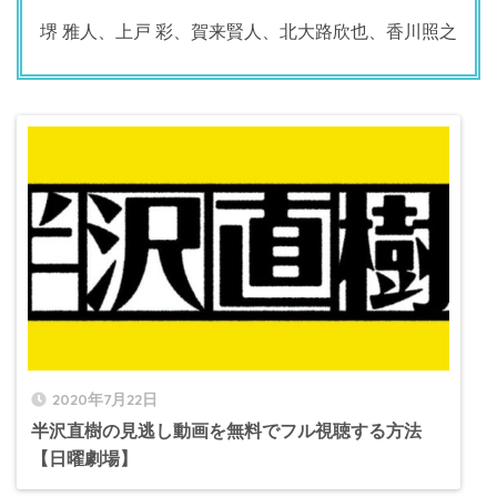
堺 雅人、上戸 彩、賀来賢人、北大路欣也、香川照之
2020年7月22日
半沢直樹の見逃し動画を無料でフル視聴する方法
【日曜劇場】