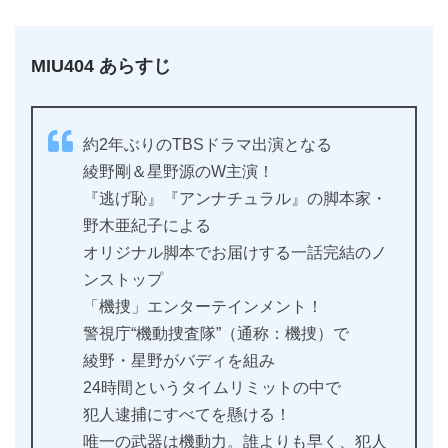
MIU404 あらすじ
約2年ぶりのTBSドラマ出演となる
綾野剛＆星野源のW主演！
『逃げ恥』『アンナチュラル』の脚本家・
野木亜紀子による
オリジナル脚本でお届けする一話完結のノ
ンストップ
「機捜」エンターテインメント！
警視庁“機動捜査隊”（通称：機捜）で
綾野・星野がバディを組み
24時間というタイムリミットの中で
犯人逮捕にすべてを懸ける！
唯一の武器は機動力。誰よりも早く、犯人