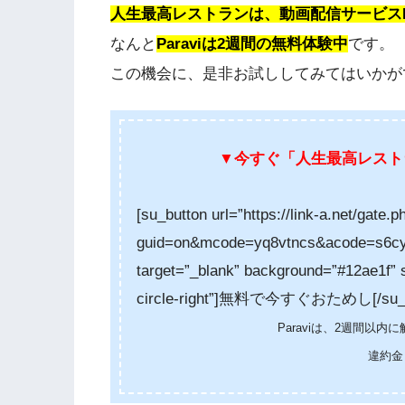
人生最高レストランは、動画配信サービスP
なんと
Paraviは2週間の無料体験中
です。
この機会に、是非お試ししてみてはいかがでし
▼今すぐ「人生最高レスト
[su_button url=”https://link-a.net/gate.p
guid=on&mcode=yq8vtncs&acode=s6cy5z
target=”_blank” background=”#12ae1f” s
circle-right”]無料で今すぐおためし[/su_b
Paraviは、2週間以
違約金