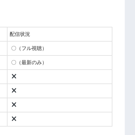
配信状況
〇（フル視聴）
〇（最新のみ）