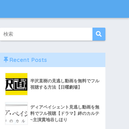
Recent Posts
半沢直樹の見逃し動画を無料でフル
視聴する方法【日曜劇場】
ディアペイシェント見逃し動画を無
料でフル視聴【ドラマ】絆のカルテ
~主演貫地谷しほり