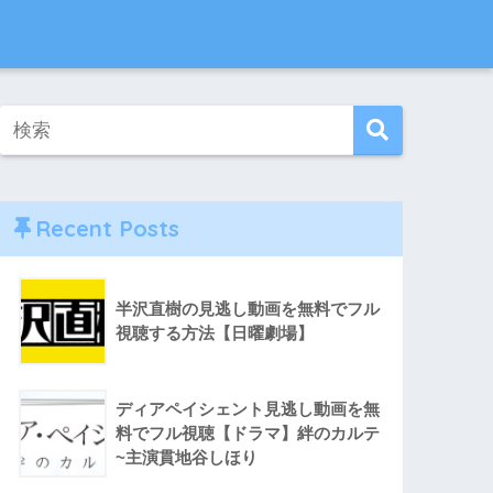
Recent Posts
半沢直樹の見逃し動画を無料でフル
視聴する方法【日曜劇場】
ディアペイシェント見逃し動画を無
料でフル視聴【ドラマ】絆のカルテ
~主演貫地谷しほり