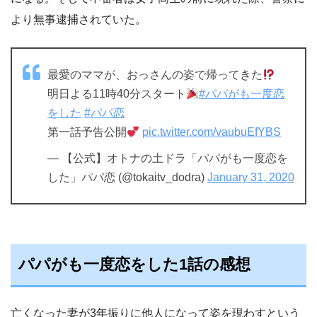
より無事逮捕されていた。
最愛のママが、おっさんの姿で帰ってきた
明日よる11時40分スタート
#パパがも一度恋
をした
#パパ恋
第一話予告公開
pic.twitter.com/vaubuEfYBS
— 【公式】オトナの土ドラ「パパがも一度恋を
した」パパ恋 (@tokaitv_dodra)
January 31, 2020
パパがも一度恋をした1話の感想
亡くなった妻が3年振りに他人になって姿を現わすという