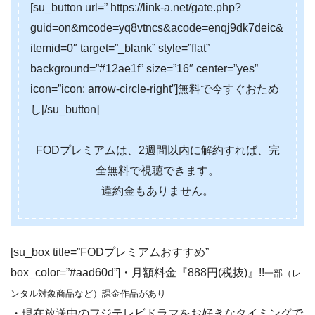
[su_button url=” https://link-a.net/gate.php?
guid=on&mcode=yq8vtncs&acode=enqj9dk7deic&
itemid=0″ target=”_blank” style=”flat”
background=”#12ae1f” size=”16″ center=”yes”
icon=”icon: arrow-circle-right”]無料で今すぐおため
し[/su_button]
FODプレミアムは、2週間以内に解約すれば、完
全無料で視聴できます。
違約金もありません。
[su_box title=”FODプレミアムおすすめ”
box_color=”#aad60d”]・月額料金『888円(税抜)』!!
一部（レ
ンタル対象商品など）課金作品があり
・現在放送中のフジテレビドラマをお好きなタイミングで