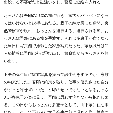
出没する不審者だと勘違いをし、警察に連絡を入れる。
おっさんは吾郎の部屋の前に行き、家族がバラバラになっ
てはいけないと説得にあたる。親子の絆が戻った瞬間、突
然警察官が現れ、おっさんを連行する。連行される際、お
っさんは吾郎にある物を手渡す。それは多恵子が亡くなっ
た当日に写真館で撮影した家族写真だった。家族以外は知
らぬ情報に吾郎は外に飛び出し、警察官からおっさんを救
い出す。
トモの誕生日に家族写真を撮って誕生会をするのが、家族
の約束だった。吾郎は約束を破り、仕事を優先させた自分
がずっと許せずにいた。吾郎のせいではないと語るおっさ
んが多恵子の姿に見え、吾郎は思わず泣きながら抱きしめ
る。この日からおっさんは多恵子として、山下家に住む事
になる。そして不審者は女子高生の前に現れた際、警察に