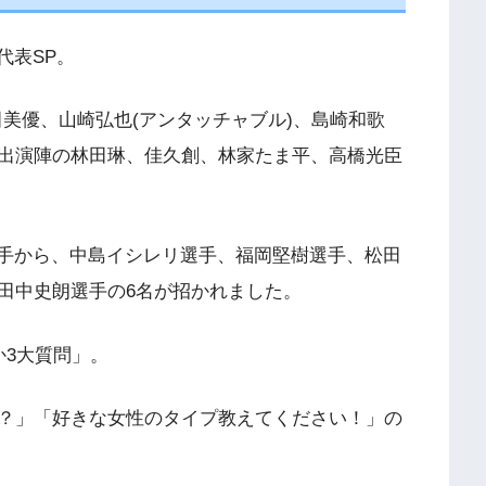
代表SP。
池田美優、山崎弘也(アンタッチャブル)、島崎和歌
出演陣の林田琳、佳久創、林家たま平、高橋光臣
手から、中島イシレリ選手、福岡堅樹選手、松田
田中史朗選手の6名が招かれました。
か3大質問」。
？」「好きな女性のタイプ教えてください！」の