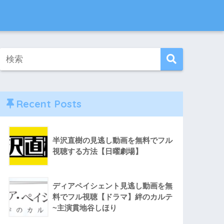
Recent Posts
半沢直樹の見逃し動画を無料でフル
視聴する方法【日曜劇場】
ディアペイシェント見逃し動画を無
料でフル視聴【ドラマ】絆のカルテ
~主演貫地谷しほり