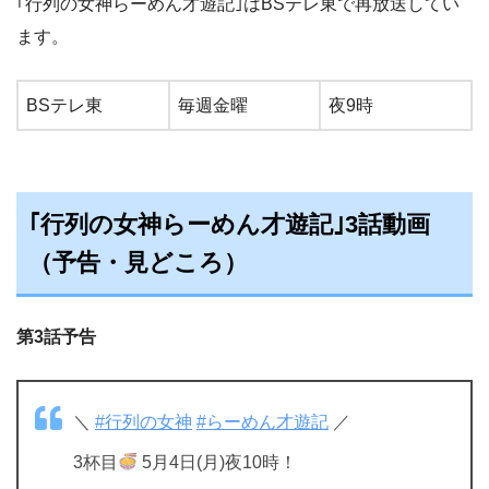
｢行列の女神らーめん才遊記｣はBSテレ東で再放送してい
ます。
BSテレ東
毎週金曜
夜9時
｢行列の女神らーめん才遊記｣3話動画
（予告・見どころ）
第3話予告
＼
#行列の女神
#らーめん才遊記
／
3杯目
5月4日(月)夜10時！