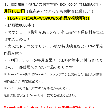
[su_box title=”Paraviのおすすめ” box_color=”#aad60d”] ・
月額1,017円
（税込み）でとってもお財布に優しい！
・
TBS+テレビ東京+WOWOWの作品が視聴可能！
・動画数8000本！
・ダウンロード機能があるので、外出先でも通信料を気に
せず楽しめる！
・大人気ドラマのオリジナル版や特典映像などParavi限定
作品が続々！
・500円チケットを毎月進呈！（無料体験中は付与されま
せん。一部使用できない作品があります）
※iTunes Store決済でParaviベーシックプランに契約した場合の月額利
用料金は1,050円(税込)です。
※本ページの情報は2020年4月時点のものです。
最新の配信状況はParaviサイトにてご確認ください。
Paraviのラインナップ＜おすすめ番組一覧はこちら＞