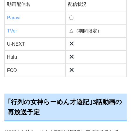
動画配信名
配信状況
Paravi
〇
TVer
△（期間限定）
U-NEXT
Hulu
FOD
｢行列の女神らーめん才遊記｣3話動画の
再放送予定