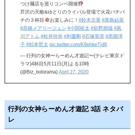
つけ麺店を巡りコンペ開催
芹沢の天敵&ゆとりのライバル登場で火花バチバ
チの３杯目
お楽しみに！
#鈴木京香
#黒島結菜
#高橋メアリージュン
#小関裕太
#前野朋哉
#夙
川アトム
#松井玲奈
#利重剛
#石塚英彦
#高畑淳
子
#杉本哲太
pic.twitter.com/K8ehkeTjd6
— 行列の女神〜らーめん才遊記〜(テレビ東京ド
ラマ)4杯目5月11日(月)よる10時
(@Biz_txdorama)
April 27, 2020
行列の女神らーめん才遊記 3話 ネタバ
レ