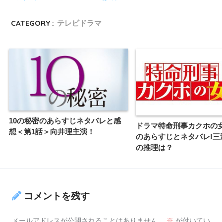
CATEGORY :
テレビドラマ
10の秘密のあらすじネタバレと感
ドラマ特命刑事カクホの
想＜第1話＞向井理主演！
のあらすじとネタバレ!三
の推理は？
コメントを残す
メールアドレスが公開されることはありません。
※
が付いてい