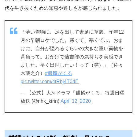
代を生き抜くための知恵や難しさが感じられました。
「薄い着物に、足を出して素足に草履。昨年12
月の早朝ロケでした。寒くて、寒くて…。おま
けに、自分が隠れるくらいの大きな重い荷物を
背負って。おかげで藤吉郎の気持ちを実感でき
ました。早く出世したい！って（笑）」（佐々
木蔵之介）
#麒麟がくる
pic.twitter.com/4tRbj4T04E
— 【公式】大河ドラマ「麒麟がくる」毎週日曜
放送 (@nhk_kirin)
April 12, 2020