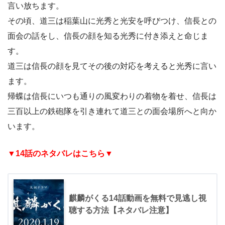
言い放ちます。
その頃、道三は稲葉山に光秀と光安を呼びつけ、信長との
面会の話をし、信長の顔を知る光秀に付き添えと命じま
す。
道三は信長の顔を見てその後の対応を考えると光秀に言い
ます。
帰蝶は信長にいつも通りの風変わりの着物を着せ、信長は
三百以上の鉄砲隊を引き連れて道三との面会場所へと向か
います。
▼14
話のネタバレはこちら▼
麒麟がくる14話動画を無料で見逃し視
聴する方法【ネタバレ注意】