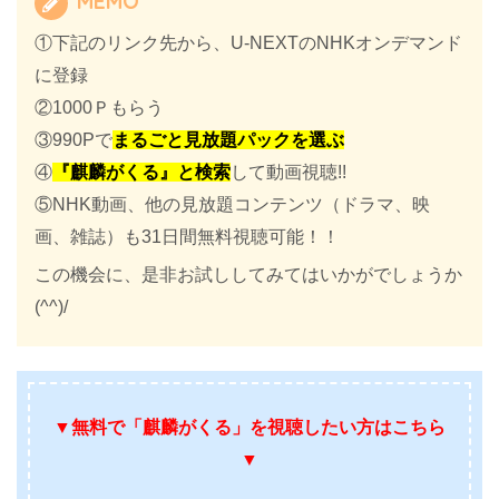
MEMO
①下記のリンク先から、U-NEXTのNHKオンデマンド
に登録
②1000Ｐもらう
③990Pで
まるごと見放題パックを選ぶ
④
『麒麟がくる』と検索
して動画視聴!!
⑤NHK動画、他の見放題コンテンツ（ドラマ、映
画、雑誌）も31日間無料視聴可能！！
この機会に、是非お試ししてみてはいかがでしょうか
(^^)/
▼無料で「麒麟がくる」を
視聴したい方はこちら
▼