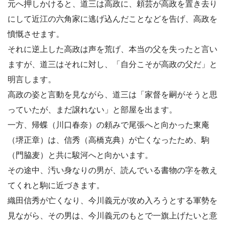
元へ押しかけると、道三は高政に、頼芸が高政を置き去り
にして近江の六角家に逃げ込んだことなどを告げ、高政を
憤慨させます。
それに逆上した高政は声を荒げ、本当の父を失ったと言い
ますが、道三はそれに対し、「自分こそが高政の父だ」と
明言します。
高政の姿と言動を見ながら、道三は「家督を嗣がそうと思
っていたが、まだ譲れない」と部屋を出ます。
一方、帰蝶（川口春奈）の頼みで尾張へと向かった東庵
（堺正章）は、信秀（高橋克典）が亡くなったため、駒
（門脇麦）と共に駿河へと向かいます。
その途中、汚い身なりの男が、読んでいる書物の字を教え
てくれと駒に近づきます。
織田信秀が亡くなり、今川義元が攻め入ろうとする軍勢を
見ながら、その男は、今川義元のもとで一旗上げたいと意