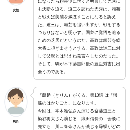
になったら頼芸側に付くと明言して光秀に
も決断を迫る。道三を訪ねた光秀は、頼芸
女性
と戦えば美濃を滅ぼすことになると訴え
た。道三は、頼芸を追い出すが、戦をする
つもりはないと明かす。国衆に覚悟を迫る
ための芝居だというのだ。高政は頼芸を総
大将に担ぎ出そうとする。高政は道三に対
して父親とは思えね発言をしたのだった。
そして、駒が木下藤吉郎後の豊臣秀吉に出
会うのである。
『麒麟（きりん）がくる』第13話 は「帰
蝶のはかりごと」になります。
今回は、本木雅弘さん演じる斎藤道三と
染谷将太さん演じる 織田信長の 会談に
男性
先立ち、川口春奈さんが演じる帰蝶がどの