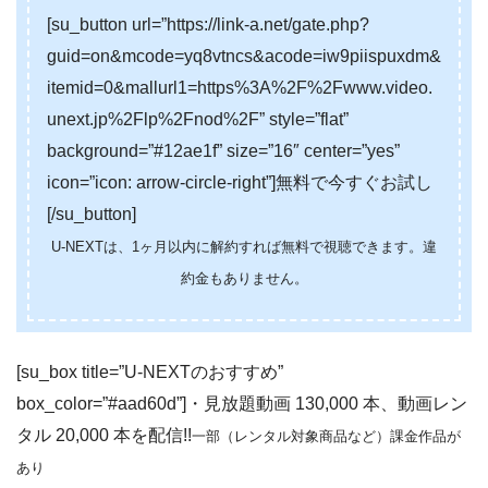
[su_button url=”https://link-a.net/gate.php?
guid=on&mcode=yq8vtncs&acode=iw9piispuxdm&
itemid=0&mallurl1=https%3A%2F%2Fwww.video.
unext.jp%2Flp%2Fnod%2F” style=”flat”
background=”#12ae1f” size=”16″ center=”yes”
icon=”icon: arrow-circle-right”]無料で今すぐお試し
[/su_button]
U-NEXTは、1ヶ月以内に解約すれば無料で視聴できます。違
約金もありません。
[su_box title=”U-NEXTのおすすめ”
box_color=”#aad60d”]・見放題動画 130,000 本、動画レン
タル 20,000 本を配信!!
一部（レンタル対象商品など）課金作品が
あり