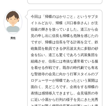
今回は「帰蝶のはかりごと」というサブタ
イトルどおり、帰蝶（川口春奈さん）が主
役級の輝きを放っていました。道三から会
見の申し出に信長も帰蝶も危険を感じたの
男性
ですが、帰蝶は信長を守る計画を立て、鉄
砲集団を動員できる伊呂波太夫に多額の砂
金を払い、道三も驚くであろう武装集団を
組織させ、信長には奇抜な通常着ている服
を着せる作戦です。既存の時代劇でも有名
な聖徳寺の会見に向かう行軍スタイルのプ
ロデューサーが帰蝶であったという展開は
面白く、見どころです。企画をする帰蝶の
表情は感情移入できますし、会見場所の寺
に近い小屋から行列の様子を見にきた光秀
と道三が驚く織田信長軍の行軍シーンも痛