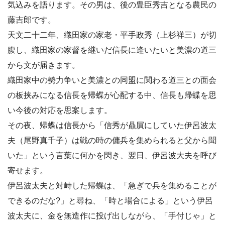
気込みを語ります。その男は、後の豊臣秀吉となる農民の
藤吉郎です。
天文二十二年、織田家の家老・平手政秀（上杉祥三）が切
腹し、織田家の家督を継いだ信長に逢いたいと美濃の道三
から文が届きます。
織田家中の勢力争いと美濃との同盟に関わる道三との面会
の板挟みになる信長を帰蝶が心配する中、信長も帰蝶を思
い今後の対応を思案します。
その夜、帰蝶は信長から「信秀が贔屓にしていた伊呂波太
夫（尾野真千子）は戦の時の傭兵を集められると父から聞
いた」という言葉に何かを閃き、翌日、伊呂波大夫を呼び
寄せます。
伊呂波太夫と対峙した帰蝶は、「急ぎで兵を集めることが
できるのだな?」と尋ね、「時と場合による」という伊呂
波太夫に、金を無造作に投げ出しながら、「手付じゃ」と