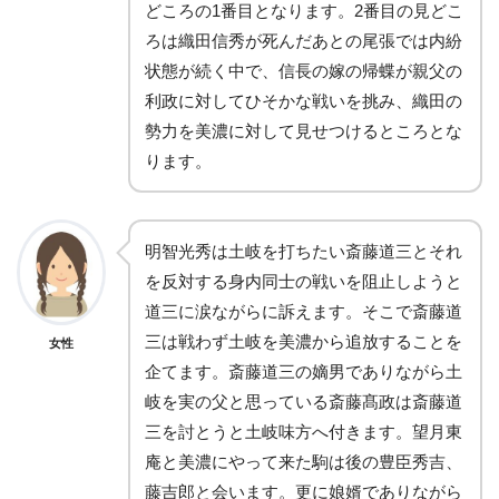
どころの1番目となります。2番目の見どこ
ろは織田信秀が死んだあとの尾張では内紛
状態が続く中で、信長の嫁の帰蝶が親父の
利政に対してひそかな戦いを挑み、織田の
勢力を美濃に対して見せつけるところとな
ります。
明智光秀は土岐を打ちたい斎藤道三とそれ
を反対する身内同士の戦いを阻止しようと
道三に涙ながらに訴えます。そこで斎藤道
三は戦わず土岐を美濃から追放することを
女性
企てます。斎藤道三の嫡男でありながら土
岐を実の父と思っている斎藤髙政は斎藤道
三を討とうと土岐味方へ付きます。望月東
庵と美濃にやって来た駒は後の豊臣秀吉、
藤吉郎と会います。更に娘婿でありながら