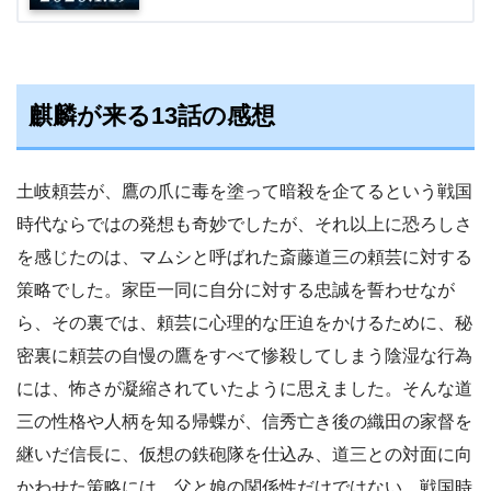
麒麟が来る13話の感想
土岐頼芸が、鷹の爪に毒を塗って暗殺を企てるという戦国
時代ならではの発想も奇妙でしたが、それ以上に恐ろしさ
を感じたのは、マムシと呼ばれた斎藤道三の頼芸に対する
策略でした。家臣一同に自分に対する忠誠を誓わせなが
ら、その裏では、頼芸に心理的な圧迫をかけるために、秘
密裏に頼芸の自慢の鷹をすべて惨殺してしまう陰湿な行為
には、怖さが凝縮されていたように思えました。そんな道
三の性格や人柄を知る帰蝶が、信秀亡き後の織田の家督を
継いだ信長に、仮想の鉄砲隊を仕込み、道三との対面に向
かわせた策略には、父と娘の関係性だけではない、戦国時