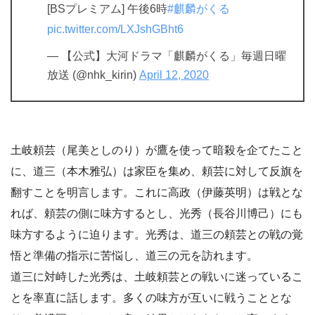
[BSプレミアム] 午後6時
#麒麟がくる
pic.twitter.com/LXJshGBht6
— 【公式】大河ドラマ「麒麟がくる」毎週日曜
放送 (@nhk_kirin)
April 12, 2020
土岐頼芸（尾美としのり）が鷹を使って暗殺を企てたこと
に、道三（本木雅弘）は家臣を集め、頼芸に対して反旗を
翻すことを明言します。これに高政（伊藤英明）は戦とな
れば、頼芸の側に味方するとし、光秀（長谷川博己）にも
味方するように迫ります。光秀は、道三の頼芸との戦の覚
悟と準備の指示に苦悩し、道三の元を訪れます。
道三に対峙した光秀は、土岐頼芸との戦いに迷っているこ
とを率直に話します。多くの味方が互いに戦うこととな