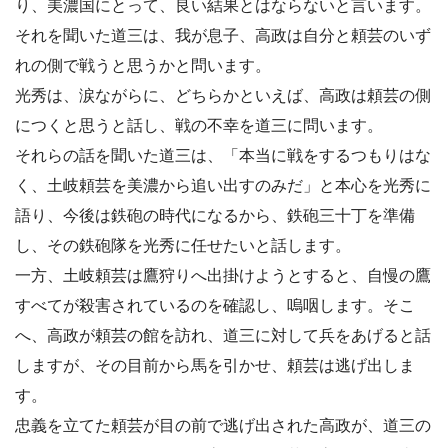
り、美濃国にとって、良い結果とはならないと言います。
それを聞いた道三は、我が息子、高政は自分と頼芸のいず
れの側で戦うと思うかと問います。
光秀は、涙ながらに、どちらかといえば、高政は頼芸の側
につくと思うと話し、戦の不幸を道三に問います。
それらの話を聞いた道三は、「本当に戦をするつもりはな
く、土岐頼芸を美濃から追い出すのみだ」と本心を光秀に
語り、今後は鉄砲の時代になるから、鉄砲三十丁を準備
し、その鉄砲隊を光秀に任せたいと話します。
一方、土岐頼芸は鷹狩りへ出掛けようとすると、自慢の鷹
すべてが殺害されているのを確認し、嗚咽します。そこ
へ、高政が頼芸の館を訪れ、道三に対して兵をあげると話
しますが、その目前から馬を引かせ、頼芸は逃げ出しま
す。
忠義を立てた頼芸が目の前で逃げ出された高政が、道三の