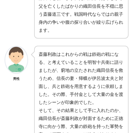
父を亡くしたばかりの織田信長を不穏に思
う斎藤道三です。戦国時代ならではの親子
身内の争いや腹の探り合いが繰り広げられ
ます。
斎藤利政はこれからの戦は鉄砲の戦にな
る、と考えていることを明智十兵衛に語り
ましたが、窮地の立たされた織田信長を救
うため、信長の妻・帰蝶が伊呂波太夫と対
男性
面し、兵と鉄砲を用意するように依頼しま
した。その際、手付金として大量の金を渡
したシーンが印象的でした。
そして、その結果として手に入れたのか、
織田信長が斎藤利政が対面するために正徳
寺に向かう際、大量の鉄砲を持った軍勢を