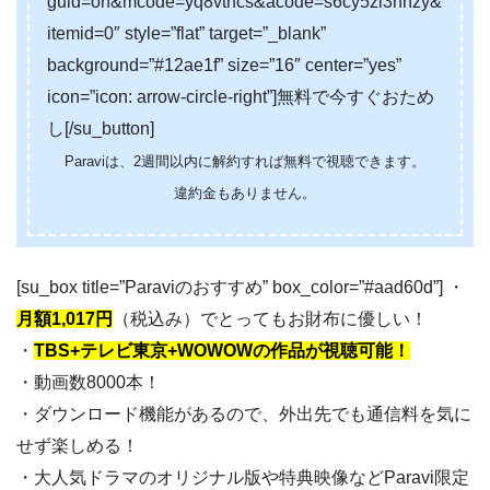
guid=on&mcode=yq8vtncs&acode=s6cy5zl3nhzy&
itemid=0″ style=”flat” target=”_blank”
background=”#12ae1f” size=”16″ center=”yes”
icon=”icon: arrow-circle-right”]無料で今すぐおため
し[/su_button]
Paraviは、2週間以内に解約すれば無料で視聴できます。
違約金もありません。
[su_box title=”Paraviのおすすめ” box_color=”#aad60d”] ・
月額1,017円
（税込み）でとってもお財布に優しい！
・
TBS+テレビ東京+WOWOWの作品が視聴可能！
・動画数8000本！
・ダウンロード機能があるので、外出先でも通信料を気に
せず楽しめる！
・大人気ドラマのオリジナル版や特典映像などParavi限定