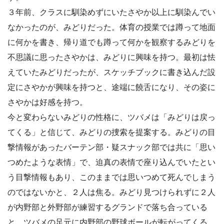
３年前、クラスに馴染めずにいたさやか以上に馴染んでい
なかったのが、みどりだった。体育の授業では蹲って地面
に何かを書き、帰り道でも蹲って何かを観察するみどりを
不思議に思ったさやかは、みどりに興味を持つ。最初は怯
えていたみどりだったが、スケッチブックに書き込んだ設
定にさやかが興味を持つと、途端に饒舌になり、その姿に
さやかは好感を持つ。
今と変わらないみどりの性格に、ツバメは「みどりは戻っ
てくる」と信じて、みどりの捜索を提案する。みどりの目
撃情報があったバーテン部・疑スナック部では共に「思い
つめたような表情」で、迫真の表情で座り込んでいたとい
う目撃情報もあり、このままでは思いつめて死んでしまう
のではないかと、２人は焦る。みどり見つけられずに２人
が内野部と外野部が練習するグランドで落ち合っている
と、ツバメの足元に内野部の野球ボールが転がってくる。