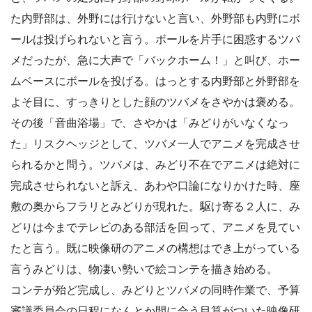
た内野部は、外野には行けないと言い、外野部も内野にボ
ールは投げられないと言う。ボールを片手に困惑するツバ
メだったが、急に大声で「バックホーム！」と叫び、ホー
ムベースにボールを投げる。はっとする内野部と外野部を
よそ目に、すっきりとした顔のツバメをさやかは褒める。
その後「音曲浴場」で、さやかは「みどりがいなくなっ
た」リスクヘッジとして、ツバメ一人でアニメを完成させ
られるかと問う。ツバメは、みどり不在でアニメは絶対に
完成させられないと訴え、あわや口論になりかけた時、座
敷の奥からフラリとみどりが現れた。駆け寄る２人に、み
どりは今までテレビのある部活を回って、アニメを見てい
たと言う。既に映像研のアニメの構想はでき上がっている
言うみどりは、物凄い勢いで絵コンテを描き始める。
コンテが殆ど完成し、みどりとツバメの同時作業で、予算
審議委員会の日程になんとか間に合う目算がついた映像研