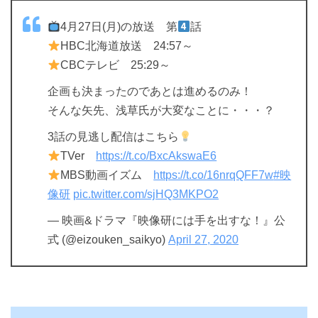
4月27日(月)の放送 第
話
HBC北海道放送 24:57～
CBCテレビ 25:29～
企画も決まったのであとは進めるのみ！
そんな矢先、浅草氏が大変なことに・・・？
3話の見逃し配信はこちら
TVer
https://t.co/BxcAkswaE6
MBS動画イズム
https://t.co/16nrqQFF7w
#映
像研
pic.twitter.com/sjHQ3MKPO2
— 映画&ドラマ『映像研には手を出すな！』公
式 (@eizouken_saikyo)
April 27, 2020