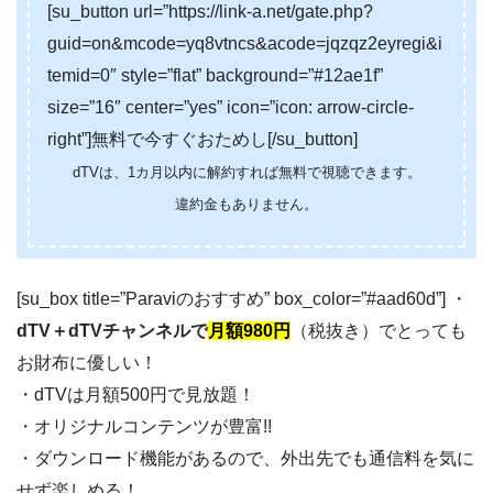
[su_button url=”https://link-a.net/gate.php?
guid=on&mcode=yq8vtncs&acode=jqzqz2eyregi&i
temid=0″ style=”flat” background=”#12ae1f”
size=”16″ center=”yes” icon=”icon: arrow-circle-
right”]無料で今すぐおためし[/su_button]
dTVは、1カ月以内に解約すれば無料で視聴できます。
違約金もありません。
[su_box title=”Paraviのおすすめ” box_color=”#aad60d”] ・
dTV＋dTVチャンネルで
月額980円
（税抜き）でとっても
お財布に優しい！
・dTVは月額500円で見放題！
・オリジナルコンテンツが豊富!!
・ダウンロード機能があるので、外出先でも通信料を気に
せず楽しめる！