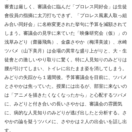
審査は厳しく、審議会に臨んだ「プロレス同好会」は生徒
會役員の指摘に太刀打ちできず、「プロレス風素人取っ組
み合い同好会」に名称変更された挙句に予算を減額されて
しまう。審議会の見学に来ていた「映像研究会（仮）」の
浅草みどり（齋藤飛鳥）、金森さやか（梅澤美波）、水崎
ツバメ（山下美月）は会場の異常な盛り上がりと、大・生
徒會との激しいやり取りに驚く。特に人見知りのみどりは
腰が引けてしまい、トイレに出たまま姿を消してしまう。
みどりの失踪から１週間後。予算審議会を目前に、ツバメ
とさやかは焦っていた。授業には出るが、部室に来ないの
は「アニメを描きたくなくなったから」と心配するツバメ
に、みどりと付き合いの長いさやかは、審議会の雰囲気
に、病的な人見知りのみどりが逃げ出したと分析する。さ
やかの論を疑うツバメに、さやかは２人の出会いを話し出
す。