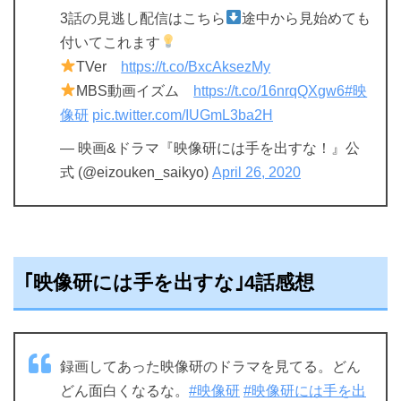
3話の見逃し配信はこちら
途中から見始めても
付いてこれます
TVer
https://t.co/BxcAksezMy
MBS動画イズム
https://t.co/16nrqQXgw6
#映
像研
pic.twitter.com/IUGmL3ba2H
— 映画&ドラマ『映像研には手を出すな！』公
式 (@eizouken_saikyo)
April 26, 2020
｢映像研には手を出すな｣4話感想
録画してあった映像研のドラマを見てる。どん
どん面白くなるな。
#映像研
#映像研には手を出