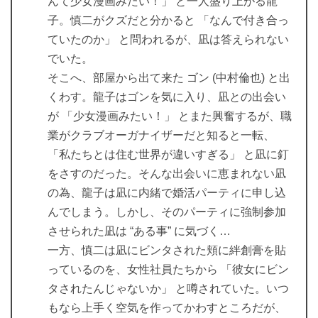
んて少女漫画みたい！」 と一人盛り上がる龍
子。慎二がクズだと分かると 「なんで付き合っ
ていたのか」 と問われるが、凪は答えられない
でいた。
そこへ、部屋から出て来た ゴン (中村倫也) と出
くわす。龍子はゴンを気に入り、凪との出会い
が 「少女漫画みたい！」 とまた興奮するが、職
業がクラブオーガナイザーだと知ると一転、
「私たちとは住む世界が違いすぎる」 と凪に釘
をさすのだった。そんな出会いに恵まれない凪
の為、龍子は凪に内緒で婚活パーティに申し込
んでしまう。しかし、そのパーティに強制参加
させられた凪は “ある事” に気づく…
一方、慎二は凪にビンタされた頬に絆創膏を貼
っているのを、女性社員たちから 「彼女にビン
タされたんじゃないか」 と噂されていた。いつ
もなら上手く空気を作ってかわすところだが、