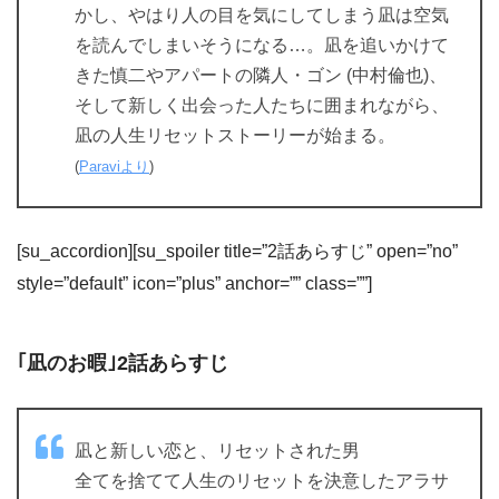
かし、やはり人の目を気にしてしまう凪は空気
を読んでしまいそうになる…。凪を追いかけて
きた慎二やアパートの隣人・ゴン (中村倫也)、
そして新しく出会った人たちに囲まれながら、
凪の人生リセットストーリーが始まる。
(
Paraviより
)
[su_accordion][su_spoiler title=”2話あらすじ” open=”no”
style=”default” icon=”plus” anchor=”” class=””]
｢凪のお暇｣2話あらすじ
凪と新しい恋と、リセットされた男
全てを捨てて人生のリセットを決意したアラサ