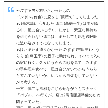
号泣する男が救いたかったもの
ゴン (中村倫也) に恋をし “闇堕ち” してしまった
凪 (黒木華)。心配した 慎二 (高橋一生) は雨が降
る中、凪に会いに行く。しかし、素直な気持ち
を伝えられない慎二は、またしても凪を過呼吸
に追い込みそうになってしまう。
凪はたまたま通りかかった みすず (吉田羊) と う
らら (白鳥玉季) の親子に助けられ、そのまま2人
の家に行く。久々にうららの顔を見て、みずず
の手料理を食べて、凪は自分がいつからうらら
と遊んでいないか、いつから自炊をしていない
かと考える。
一方、慎二は風邪をこじらせながらもスナック
「バブル」 へ行くが、店は2号店開店準備のため
閉まっていた。