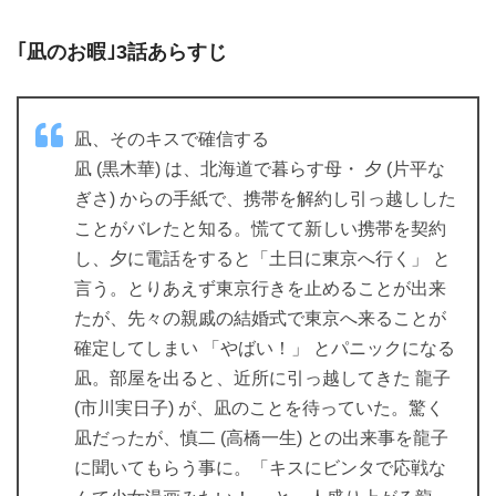
｢凪のお暇｣3話あらすじ
凪、そのキスで確信する
凪 (黒木華) は、北海道で暮らす母・ 夕 (片平な
ぎさ) からの手紙で、携帯を解約し引っ越しした
ことがバレたと知る。慌てて新しい携帯を契約
し、夕に電話をすると「土日に東京へ行く」 と
言う。とりあえず東京行きを止めることが出来
たが、先々の親戚の結婚式で東京へ来ることが
確定してしまい 「やばい！」 とパニックになる
凪。部屋を出ると、近所に引っ越してきた 龍子
(市川実日子) が、凪のことを待っていた。驚く
凪だったが、慎二 (高橋一生) との出来事を龍子
に聞いてもらう事に。「キスにビンタで応戦な