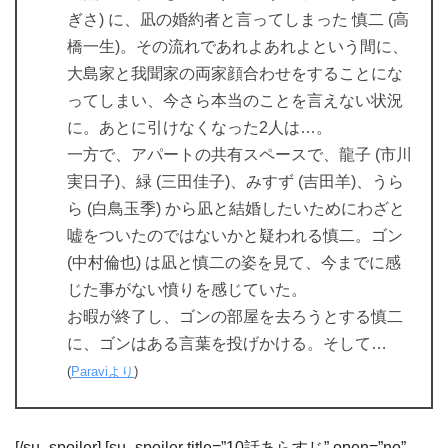
ぎさ) に、凪の婚約者と言ってしまった 慎二 (高
橋一生)。その流れであれよあれよという間に、
大島家と我聞家の両家顔合わせをすることにな
ってしまい、今さら本当のことを言えない状況
に。あとに引けなくなった2人は…。
一方で、アパートの共有スペースで、龍子 (市川
実日子)、緑 (三田佳子)、みすず (吉田羊)、うら
ら (白鳥玉季) から凪と結婚したいためにわざと
嘘をついたのではないかと疑われる慎二。ゴン
(中村倫也) は凪と慎二の姿を見て、今までに感
じた事がない憤りを感じていた。
お暇が終了し、ゴンの部屋を去ろうとする慎二
に、ゴンはある言葉を投げかける。そして…
(
Paraviより
)
[/su_spoiler] [su_spoiler title=”10話あらすじ” open=”no”