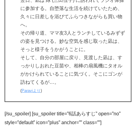
翌日、凪は 緑 (三田佳子) に誘われてラジオ体操
に参加する。自堕落な生活を続けていたため、
久々に日差しを浴びてふらつきながらも買い物
へ。
その帰り道、ママ友3人とランチしているみずず
の姿を見つける。妙な空気を感じ取った凪は、
そっと様子をうかがうことに。
そして、自分の部屋に戻り、見渡した凪は、す
っかりしおれた豆苗や、相棒の扇風機にタオル
がかけられていることに気づく。そこにゴンが
訪ねてくるが…。
(
Paraviより
)
[/su_spoiler] [su_spoiler title=”6話あらすじ” open=”no”
style=”default” icon=”plus” anchor=”” class=””]