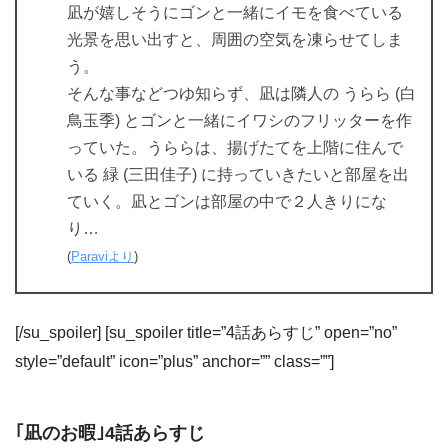
凪が嬉しそうにゴンと一緒にイモを食べている
光景を思い出すと、周囲の空気を凍らせてしま
う。
そんな事などつゆ知らず、凪は隣人の うらら (白
鳥玉季) とゴンと一緒にイワシのフリッターを作
っていた。うららは、揚げたてを上階に住んで
いる 緑 (三田佳子) に持っていきたいと部屋を出
ていく。凪とゴンは部屋の中で２人きりにな
り…
(
Paraviより
)
[/su_spoiler] [su_spoiler title=”4話あらすじ” open=”no”
style=”default” icon=”plus” anchor=”” class=””]
｢凪のお暇｣4話あらすじ