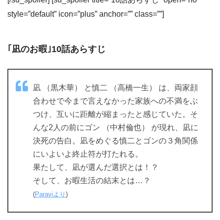
style=”default” icon=”plus” anchor=”” class=””]
｢凪のお暇｣10話あらすじ
凪 （黒木華） と慎二 （高橋一生） は、両家顔
合わせで今まで言えなかった家族への不満をぶ
つけ、互いに距離が縮まったと感じていた。そ
んな2人の前にゴン （中村倫也） が現れ、凪に
決死の告白。凪をめぐる慎二とゴンの３角関係
にいよいよ終止符が打たれる。
果たして、凪が選んだ選択とは！？
そして、お暇生活の結末とは…？
(
Paraviより
)