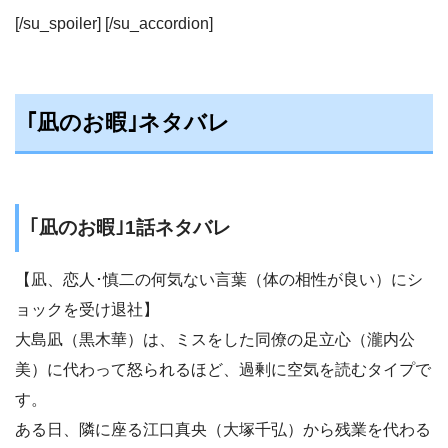
[/su_spoiler] [/su_accordion]
｢凪のお暇｣ネタバレ
｢凪のお暇｣1話ネタバレ
【凪、恋人･慎二の何気ない言葉（体の相性が良い）にシ
ョックを受け退社】
大島凪（黒木華）は、ミスをした同僚の足立心（瀧内公
美）に代わって怒られるほど、過剰に空気を読むタイプで
す。
ある日、隣に座る江口真央（大塚千弘）から残業を代わる