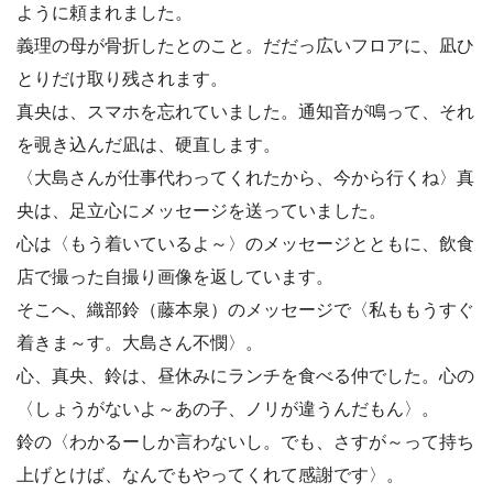
ように頼まれました。
義理の母が骨折したとのこと。だだっ広いフロアに、凪ひ
とりだけ取り残されます。
真央は、スマホを忘れていました。通知音が鳴って、それ
を覗き込んだ凪は、硬直します。
〈大島さんが仕事代わってくれたから、今から行くね〉真
央は、足立心にメッセージを送っていました。
心は〈もう着いているよ～〉のメッセージとともに、飲食
店で撮った自撮り画像を返しています。
そこへ、織部鈴（藤本泉）のメッセージで〈私ももうすぐ
着きま～す。大島さん不憫〉。
心、真央、鈴は、昼休みにランチを食べる仲でした。心の
〈しょうがないよ～あの子、ノリが違うんだもん〉。
鈴の〈わかるーしか言わないし。でも、さすが～って持ち
上げとけば、なんでもやってくれて感謝です〉。