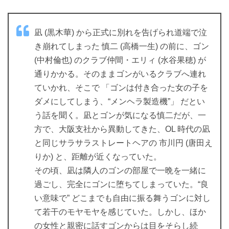
凪 (黒木華) から正式に別れを告げられ道端で泣
き崩れてしまった 慎二 (高橋一生) の前に、ゴン
(中村倫也) のクラブ仲間・エリィ (水谷果穂) が
通りかかる。そのままゴンがいるクラブへ連れ
ていかれ、そこで 「ゴンは付き合った女の子を
ダメにしてしまう、“メンヘラ製造機”」 だとい
う話を聞く。凪とゴンが気になる慎二だが、一
方で、大阪支社から異動してきた、OL 時代の凪
と同じサラサラストレートヘアの 市川円 (唐田え
りか) と、距離が近くなっていた。
その頃、凪は隣人のゴンの部屋で一晩を一緒に
過ごし、完全にゴンに堕ちてしまっていた。“良
い意味で” どこまでも自由に振る舞うゴンに対し
て若干のモヤモヤを感じていた。しかし、ほか
の女性と親密に話すゴンからは目をそらし続