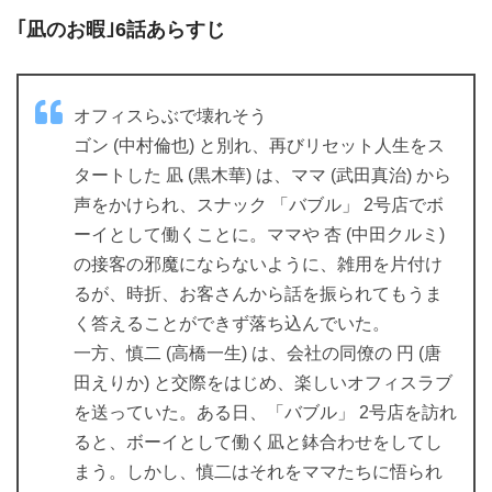
｢凪のお暇｣6話あらすじ
オフィスらぶで壊れそう
ゴン (中村倫也) と別れ、再びリセット人生をス
タートした 凪 (黒木華) は、ママ (武田真治) から
声をかけられ、スナック 「バブル」 2号店でボ
ーイとして働くことに。ママや 杏 (中田クルミ)
の接客の邪魔にならないように、雑用を片付け
るが、時折、お客さんから話を振られてもうま
く答えることができず落ち込んでいた。
一方、慎二 (高橋一生) は、会社の同僚の 円 (唐
田えりか) と交際をはじめ、楽しいオフィスラブ
を送っていた。ある日、「バブル」 2号店を訪れ
ると、ボーイとして働く凪と鉢合わせをしてし
まう。しかし、慎二はそれをママたちに悟られ