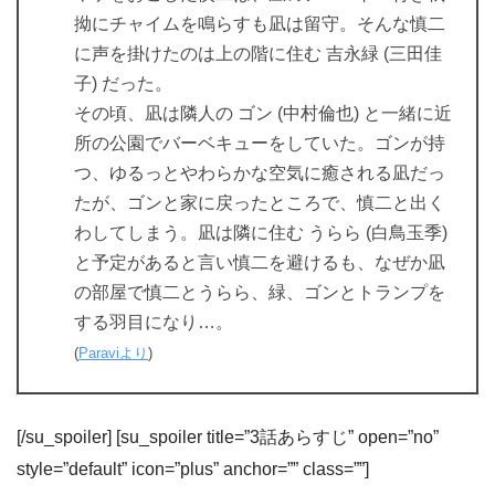
拗にチャイムを鳴らすも凪は留守。そんな慎二
に声を掛けたのは上の階に住む 吉永緑 (三田佳
子) だった。
その頃、凪は隣人の ゴン (中村倫也) と一緒に近
所の公園でバーベキューをしていた。ゴンが持
つ、ゆるっとやわらかな空気に癒される凪だっ
たが、ゴンと家に戻ったところで、慎二と出く
わしてしまう。凪は隣に住む うらら (白鳥玉季)
と予定があると言い慎二を避けるも、なぜか凪
の部屋で慎二とうらら、緑、ゴンとトランプを
する羽目になり…。
(
Paraviより
)
[/su_spoiler] [su_spoiler title=”3話あらすじ” open=”no”
style=”default” icon=”plus” anchor=”” class=””]