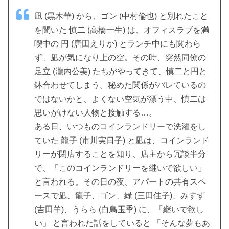
凪 (黒木華) から、ゴン (中村倫也) と別れたこと
を聞いた 慎二 (高橋一生) は、オフィスラブを満
喫中の 円 (唐田えりか) とランチ中にも関わら
ず、凪が気になり上の空。その時、突然同僚の
足立 (瀧内公美) たちがやってきて、慎二と円と
鉢合わせてしまう。秘めた関係がバレているの
ではないかと、よくない空気が漂う中、慎二は
思いがけない人物と接触する…。
ある日、いつものコインランドリーで洗濯をし
ていた 龍子 (市川実日子) と凪は、コインランド
リーが閉店することを知り、店主から冗談半分
で、「このコインランドリーを継いで欲しい」
と言われる。その日の夜、アパートの共有スペ
ースで凪、龍子、ゴン、緑 (三田佳子)、みすず
(吉田羊)、うらら (白鳥玉季) に、「継いで欲し
い」 と言われた話をしていると 「そんな夢もあ