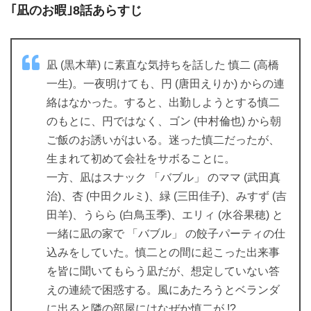
｢凪のお暇｣8話あらすじ
凪 (黒木華) に素直な気持ちを話した 慎二 (高橋
一生)。一夜明けても、円 (唐田えりか) からの連
絡はなかった。すると、出勤しようとする慎二
のもとに、円ではなく、ゴン (中村倫也) から朝
ご飯のお誘いがはいる。迷った慎二だったが、
生まれて初めて会社をサボることに。
一方、凪はスナック 「バブル」 のママ (武田真
治)、杏 (中田クルミ)、緑 (三田佳子)、みすず (吉
田羊)、うらら (白鳥玉季)、エリィ (水谷果穂) と
一緒に凪の家で 「バブル」 の餃子パーティの仕
込みをしていた。慎二との間に起こった出来事
を皆に聞いてもらう凪だが、想定していない答
えの連続で困惑する。風にあたろうとベランダ
に出ると隣の部屋にはなぜか慎二が !?