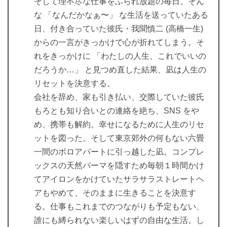
そして理不尽な仕事をふられ放題の毎日。そん
な 「なんだかなぁ〜」 な生活を送っていたある
日、付き合っていた彼氏・我聞慎二 (高橋一生)
からの一言がきっかけで心が折れてしまう。そ
れをきっかけに 「わたしの人生、これでいいの
だろうか…」 と見つめ直した結果、凪は人生の
リセットを決意する。
会社を辞め、家も引き払い、交際していた彼氏
もろとも知り合いとの連絡を絶ち、SNS をや
め、携帯も解約。幸せになるために人生のリセ
ットを図った。そして東京郊外の何もない六畳
一間のボロアパートに引っ越した凪。コンプレ
ックスの天然パーマを隠すため毎朝１時間かけ
てアイロンをかけていたサラサラストレートヘ
アもやめて、そのままに生きることを決意す
る。仕事もこれまでのつながりも予定もない、
誰にも縛られない楽しいはずの自由な生活。し