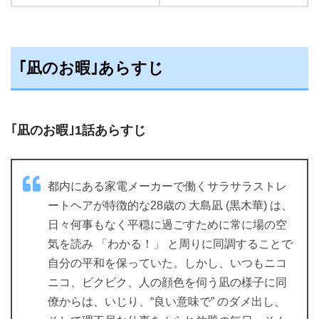
｢凪のお暇｣あらすじ
｢凪のお暇｣1話あらすじ
都内にある家電メーカーで働くサラサラストレ
ートヘアが特徴的な28歳の 大島凪 (黒木華) は、
日々何事もなく平穏に過ごすために常に場の空
気を読み 「わかる！」 と周りに同調することで
自分の平和を保っていた。しかし、いつもニコ
ニコ、ビクビク、人の顔色を伺う凪の様子に同
僚からは、いじり、“良い意味で” のダメ出し、