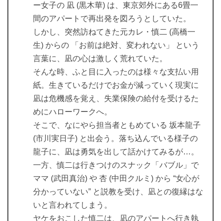
ー女子の 凪 (黒木華) は、東京郊外にある6畳一
間のアパートで再出発を図ろうとしていた。
しかし、突然訪ねてきた元カレ・慎二 (高橋一
生) からの 「お前は絶対、変われない」 という
言葉に、凪の心は激しく荒れていた。
そんな時、ふと目に入ったのは様々な支払い用
紙。生きているだけでお金が減っていく現実に
凪は危機感を覚え、失業保険の給付を受けるた
めにハローワークへ。
そこで、なにやら担当者ともめている 坂本龍子
(市川実日子) と出会う。落ち込んでいる様子の
龍子に、凪は勇気を出して話かけてみるが…。
一方、慎二は行きつけのスナック「バブル」で
ママ (武田真治) や 杏 (中田クルミ) から “女心が
分かっていない” と説教を受け、凪との復縁はな
いと言われてしまう。
ヤケをおこした慎二は、凪のアパートへ行き執