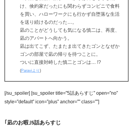
け、倹約家だったにも関わらずコンビニで食料
を買い、ハローワークにも行かず自堕落な生活
を送り続けるのだった…。
凪のことがどうしても気になる慎二は、再度、
凪のアパートへ向かう。
凪は出てこず、たまたま出てきたゴンとなぜか
ゴンの部屋で凪の帰りを待つことに。
ついに直接対峙した慎二とゴンは… !?
(
Paraviより
)
[/su_spoiler] [su_spoiler title=”5話あらすじ” open=”no”
style=”default” icon=”plus” anchor=”” class=””]
｢凪のお暇｣5話あらすじ