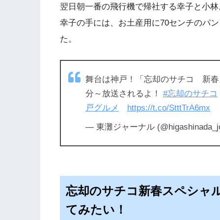
翌日朝一番の飛行機で帰社する幸子と小林
幸子の手には、お土産用に70センチのパ
た。
舞台は神戸！「忘却のサチコ 新春ス
分～放送されるよ！
#忘却のサチコ
戸グルメ
https://t.co/StttTrA6mx
— 東灘ジャーナル (@higashinada_j
忘却のサチコ新春スペシャ
てみたい！