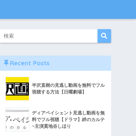
Recent Posts
半沢直樹の見逃し動画を無料でフル
視聴する方法【日曜劇場】
ディアペイシェント見逃し動画を無
料でフル視聴【ドラマ】絆のカルテ
~主演貫地谷しほり