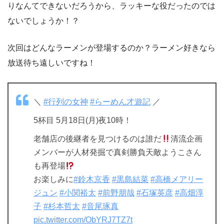
りなんてできないだろうから、ラッキーな役だったのでは
ないでしょうか！？
次回はどんなラーメンが登場するのか？ラーメン好きなら
放送待ち遠しいですね！
＼
#行列の女神
#らーめん才遊記
／
5杯目 5月18日(月)夜10時！
老舗店の後継者を見つけるのは誰だ
清流企画
メンバーが人材発掘で真剣勝負天敵ようこさん
も再登場
お楽しみに
#鈴木京香
#黒島結菜
#高橋メアリー
ジュン
#小関裕太
#前野朋哉
#石塚英彦
#高畑淳
子
#杉本哲太
#音尾琢真
pic.twitter.com/ObYRJ7TZ7t