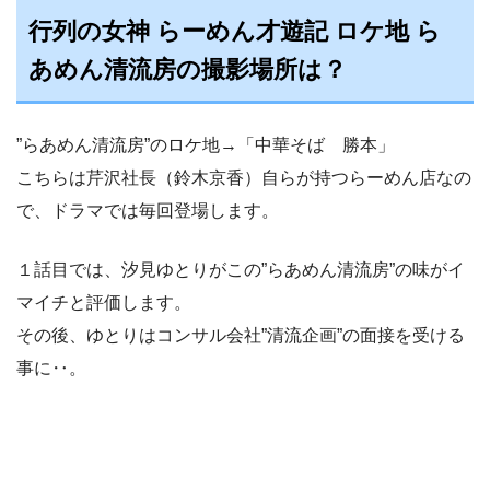
行列の女神 らーめん才遊記 ロケ地 ら
あめん清流房の撮影場所は？
”らあめん清流房”のロケ地→「中華そば 勝本」
こちらは芹沢社長（鈴木京香）自らが持つらーめん店なの
で、ドラマでは毎回登場します。
１話目では、汐見ゆとりがこの”らあめん清流房”の味がイ
マイチと評価します。
その後、ゆとりはコンサル会社”清流企画”の面接を受ける
事に‥。