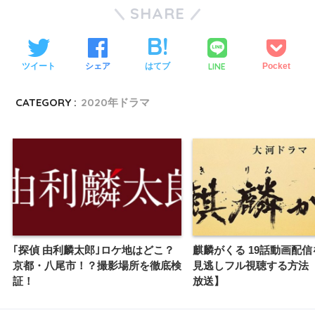
SHARE
LINE
ツイート
シェア
はてブ
Pocket
CATEGORY :
2020年ドラマ
｢探偵 由利麟太郎｣ロケ地はどこ？
麒麟がくる 19話動画配
京都・八尾市！？撮影場所を徹底検
見逃しフル視聴する方法【
証！
放送】