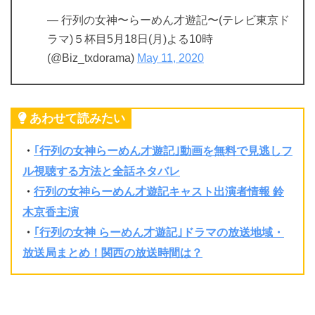
— 行列の女神〜らーめん才遊記〜(テレビ東京ド
ラマ)５杯目5月18日(月)よる10時
(@Biz_txdorama)
May 11, 2020
あわせて読みたい
・
｢行列の女神らーめん才遊記｣動画を無料で見逃しフ
ル視聴する方法と全話ネタバレ
・
行列の女神らーめん才遊記キャスト出演者情報 鈴
木京香主演
・
｢行列の女神 らーめん才遊記｣ドラマの放送地域・
放送局まとめ！関西の放送時間は？