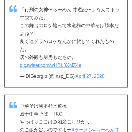
『行列の女神〜らーめん 才遊記〜』なんてドラ
マ観てみた。
この舞台のロケ地って水道橋の中華そば勝本だ
よね？
良く連ドラのロケなんかに貸してくれたもの
だ。
店の外観も厨房もだもの。
pic.twitter.com/wHBL8XMZ4e
— DiGeorgio (@insp_DG)
April 27, 2020
中華そば勝本@水道橋
煮干中華そば TKG
やっぱりここは魚沼産こしひかり
のご飯が旨いのですよー
#ラーメン
#らーめん才