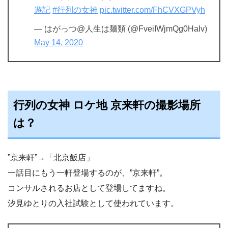
遊記
#行列の女神
pic.twitter.com/FhCVXGPVyh
— はがっつ@人生は麺類 (@FveiIWjmQg0HaIv)
May 14, 2020
行列の女神 ロケ地 京来軒の撮影場所
は？
”京来軒”→「北京飯店」
一話目にもう一軒登場するのが、”京来軒”。
コンサルされるお店として登場してますね。
汐見ゆとりの入社試験として使われています。