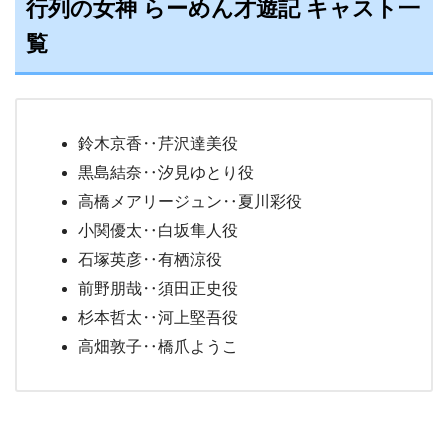
行列の女神 らーめん才遊記 キャスト一
覧
鈴木京香‥芹沢達美役
黒島結奈‥汐見ゆとり役
高橋メアリージュン‥夏川彩役
小関優太‥白坂隼人役
石塚英彦‥有栖涼役
前野朋哉‥須田正史役
杉本哲太‥河上堅吾役
高畑敦子‥橋爪ようこ