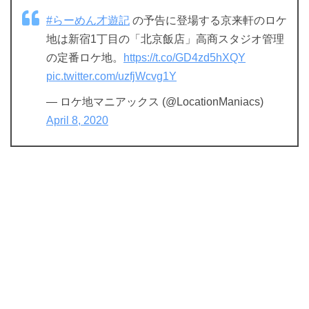
#らーめん才遊記
の予告に登場する京来軒のロケ
地は新宿1丁目の「北京飯店」高商スタジオ管理
の定番ロケ地。
https://t.co/GD4zd5hXQY
pic.twitter.com/uzfjWcvg1Y
— ロケ地マニアックス (@LocationManiacs)
April 8, 2020