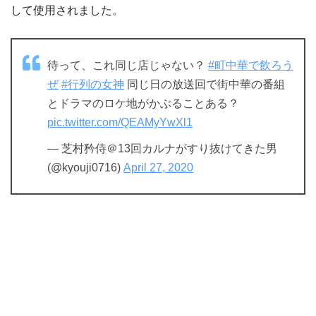
して使用されました。
待って、これ同じ店じゃない？
#町中華で飲ろう
ぜ
#行列の女神
同じ日の放送回で街中華の番組
とドラマのロケ地がかぶることある？
pic.twitter.com/QEAMyYwXl1
— 芝村矜侍＠13回カルナがすり抜けてきた男
(@kyouji0716)
April 27, 2020