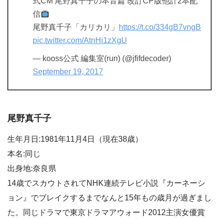
式CM 尾野真千子の本音篇 改訂CP版他計2本配
信
尾野真千子「カリカリ」
https://t.co/334gB7vngB
pic.twitter.com/AtnHi1zXgU
— kooss公式 編集室(run) (@jfifdecoder)
September 19, 2017
尾野真千子
生年月日:1981年11月4日（現在38歳）
本名:同じ
出身地:奈良県
14歳でスカウトされてNHK連続テレビ小説『カーネーシ
ョン』でブレイクするまでなんと15年もの歳月が過ぎまし
た。同じドラマで東京ドラマアウォード2012主演女優賞