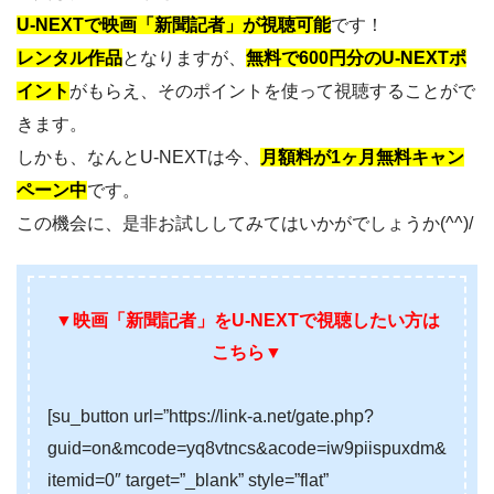
U-NEXTで映画「新聞記者」が視聴可能
です！
レンタル作品
となりますが、
無料で600円分のU-NEXTポ
イント
がもらえ、そのポイントを使って視聴することがで
きます。
しかも、なんとU-NEXTは今、
月額料が1ヶ月無料キャン
ペーン中
です。
この機会に、是非お試ししてみてはいかがでしょうか(^^)/
▼映画「新聞記者」をU-NEXTで
視聴したい方は
こちら
▼
[su_button url=”https://link-a.net/gate.php?
guid=on&mcode=yq8vtncs&acode=iw9piispuxdm&
itemid=0″ target=”_blank” style=”flat”