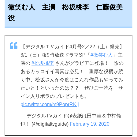
微笑む人 主演 松坂桃李 仁藤俊美
役
【デジタルＴＶガイド4月号2／22（土）発売】
3/1（日）夜9時放送ドラマSP「
#微笑む人
」主
演の
#松坂桃李
さんがグラビアに登場！ 陰の
あるカッコイイ写真は必見！ 重厚な役柄が続
く中、松坂さんが今度はこんな作品もやってみ
たいと！といったのは？？ ぜひご一読を。サ
イン入りポラのプレゼントも。
pic.twitter.com/m9PoprRKlj
— デジタルTVガイド@表紙は田中圭＆中村倫
也！ (@digitaltvguide)
February 19, 2020