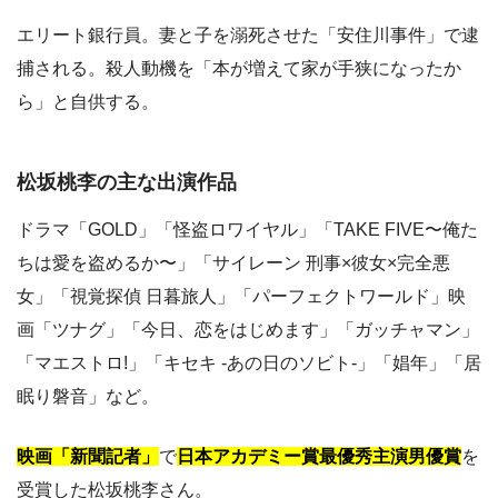
エリート銀行員。妻と子を溺死させた「安住川事件」で逮
捕される。殺人動機を「本が増えて家が手狭になったか
ら」と自供する。
松坂桃李の主な出演作品
ドラマ「GOLD」「怪盗ロワイヤル」「TAKE FIVE〜俺た
ちは愛を盗めるか〜」「サイレーン 刑事×彼女×完全悪
女」「視覚探偵 日暮旅人」「パーフェクトワールド」映
画「ツナグ」「今日、恋をはじめます」「ガッチャマン」
「マエストロ!」「キセキ -あの日のソビト-」「娼年」「居
眠り磐音」など。
映画「新聞記者」
で
日本アカデミー賞最優秀主演男優賞
を
受賞した松坂桃李さん。