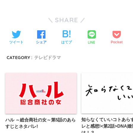
SHARE
LINE
ツイート
シェア
はてブ
Pocket
CATEGORY :
テレビドラマ
知らなくていいコトあら
ハル ～総合商社の女～第5話のあら
レと感想!<第2話>DNA
すじとネタバレ!
は！？