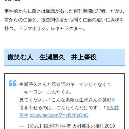
事件前から仁藤とは面識があった週刊海潮の記者。だが以
前からの仁藤と、捜査関係者から聞く仁藤の違いに興味を
持つ。ドラマオリジナルキャラクター。
微笑む人 生瀬勝久 井上肇役
生瀬勝久さんと第８話のキーマンじゃなくて
「キーワン」ごんたくん。
見てください！こんな素敵な生瀬さんの笑顔を
引き出せるのは、ごんたくんだけです！！
#火村
英生
pic.twitter.com/ZYyR26sQpC
— 【公式】臨床犯罪学者 火村英生の推理2019