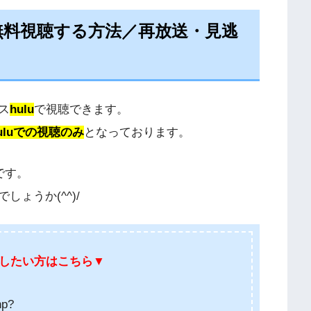
無料視聴する方法／再放送・見逃
ス
hulu
で視聴できます。
uluでの視聴のみ
となっております。
です。
ょうか(^^)/
したい方はこちら▼
hp?