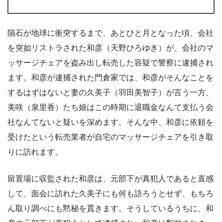
隕石が地球に衝突するまで、あとひと月となった頃、会社
を突如リストラされた和彦（天野ひろゆき）が、会社のマ
ッサージチェアを盗み出し転売した容疑で警察に逮捕され
ます。和彦が逮捕された門倉家では、和彦がそんなことを
するはずはないと妻の久美子（羽田美智子）が言う一方、
美咲（泉里香）たち娘はこの時期に退職金なんて支払う会
社なんてないと疑いを深めます。そんな中、和彦に依頼を
受けたという転売業者が自宅のマッサージチェアを引き取
りに訪れます。
留置場に収監された和彦は、元部下が真犯人であると直感
して、面会に訪れた久美子にも何も語ろうとせず、もちろ
ん取り調べにも黙秘を貫きます。そうしているうちに、和