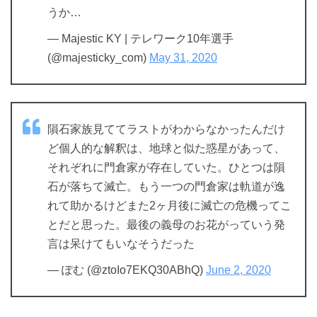
うか…
— Majestic KY | テレワーク10年選手
(@majesticky_com)
May 31, 2020
隕石家族見ててラストがわからなかったんだけ
ど個人的な解釈は、地球と似た惑星があって、
それぞれに門倉家が存在していた。ひとつは隕
石が落ちて滅亡。もう一つの門倉家は軌道が逸
れて助かるけどまた2ヶ月後に滅亡の危機ってこ
とだと思った。最後の義母のお花がっていう発
言は呆けてもいなそうだった
— ぽむ (@ztoIo7EKQ30ABhQ)
June 2, 2020