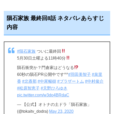
隕石家族 最終回8話 ネタバレあらすじ
内容
#隕石家族
ついに最終回
5月30日土曜よる11時40分
隕石衝突か？門倉家はどうなる
60秒の隕石PR公開中です^^
#羽田美智子
#泉里
香
#北香那
#中尾暢樹
#ブラザートム
#中村俊介
#松原智恵子
#天野ひろゆき
pic.twitter.com/w3do4BRdaC
— 【公式】オトナの土ドラ「隕石家族」
(@tokaitv_dodra)
May 23, 2020