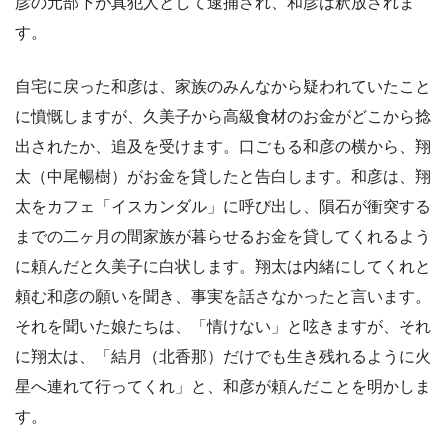
彦の元部下が真犯人として逮捕され、和彦は釈放されま
す。
自宅に戻った和彦は、家族のみんなから疑われていたこと
に憤慨しますが、久美子から高級食材のお金がどこから捻
出されたか、追及を受けます。口ごもる和彦の横から、翔
太（中尾暢樹）がお金を貸したと告白します。和彦は、翔
太をカフェ「イスカンダル」に呼び出し、隕石が衝突する
までの二ヶ月の間家族が暮らせるお金を貸してくれるよう
に頼んだと久美子に白状します。翔太は内緒にしてくれと
頼む和彦の願いを聞き、事実を話さなかったと言います。
それを聞いた娘たちは、「情けない」と呟きますが、それ
に翔太は、「結月（北香那）だけでも生き残れるように火
星へ連れて行ってくれ」と、和彦が頼んだことを明かしま
す。