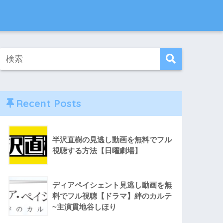
Recent Posts
半沢直樹の見逃し動画を無料でフル
視聴する方法【日曜劇場】
ディアペイシェント見逃し動画を無
料でフル視聴【ドラマ】絆のカルテ
~主演貫地谷しほり