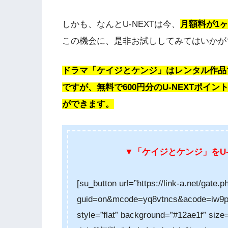
しかも、なんとU-NEXTは今、
月額料が
1
この機会に、是非お試ししてみてはいかがでし
ドラマ「ケイジとケンジ」はレンタル作品
ですが、無料で600円分のU-NEXTポ
ができます。
▼「ケイジとケンジ」をU-
[su_button url=”https://link-a.net/gate.p
guid=on&mcode=yq8vtncs&acode=iw9pii
style=”flat” background=”#12ae1f” size=