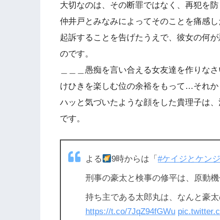
大切なのは、その断罪ではなく、再犯を防
仲井戸とみなみによってそのことを痛感し
起訴することを告げたうえで、彼女の何が
のです。
＿＿＿愚痴を言い合える女友達を作りなさ
けひきを楽しむ位の余裕をもって…それか
ハッと気づいたような顔をした貴理子は、
です。
よる
9時からは「
#ケイジとケン
刑事の豪太と検事の修平は、原動機
持ち主である太郎丸は、なんと豪太
https://t.co/7JqZ94fGWu
pic.twitte