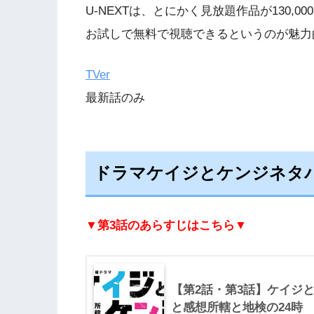
U-NEXTは、とにかく見放題作品が130,
お試しで無料で視聴できるというのが魅力
TVer
最新話のみ
ドラマケイジとケンジネタ
▼第3話のあらすじはこちら▼
【第2話・第3話】ケイジ
と感想所轄と地検の24時