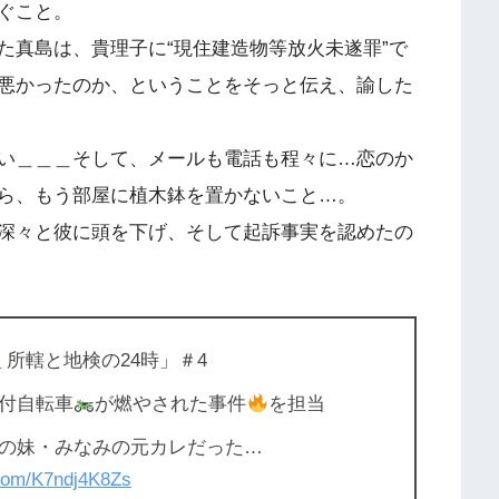
ぐこと。
た真島は、貴理子に“現住建造物等放火未遂罪”で
悪かったのか、ということをそっと伝え、諭した
い＿＿＿そして、メールも電話も程々に…恋のか
ら、もう部屋に植木鉢を置かないこと…。
深々と彼に頭を下げ、そして起訴事実を認めたの
ジ
所轄と地検の24時」＃4
付自転車
が燃やされた事件
を担当
の妹・みなみの元カレだった…
r.com/K7ndj4K8Zs