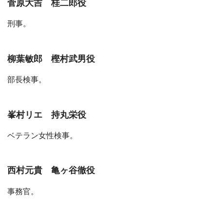
菅原大吉 桂二郎役
刑事。
柳葉敏郎 樫村武男役
部長検事。
峯村リエ 持丸栄役
ベテラン女性検事。
西村元貴 亀ヶ谷徹役
事務官。