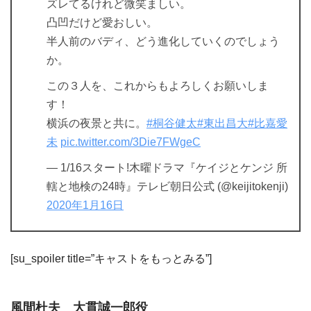
ズレてるけれど微笑ましい。
凸凹だけど愛おしい。
半人前のバディ、どう進化していくのでしょう
か。
この３人を、これからもよろしくお願いしま
す！
横浜の夜景と共に。
#桐谷健太
#東出昌大
#比嘉愛
未
pic.twitter.com/3Die7FWgeC
— 1/16スタート!木曜ドラマ『ケイジとケンジ 所
轄と地検の24時』テレビ朝日公式 (@keijitokenji)
2020年1月16日
[su_spoiler title=”キャストをもっとみる”]
風間杜夫 大貫誠一郎役