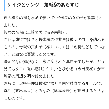
ケイジとケンジ 第8話のあらすじ
夜の横浜の街を素足で歩いていた6歳の女の子が保護され
ました。
彼女の名前は三崎笑美（渋谷南那）。
これは虐待では？と桜木署の仲井戸は彼女の自宅を訪れる
ものの、母親の真由子（桜井ユキ）は「虐待などしていな
い」と頑なに否認したのです。
決定的な証拠がなく、家に戻された真由子でしたが、どう
見てもクロに近い感触に仲井戸とひかる（今田美桜）が三
崎家の周辺を調べ始めました
さらに、虐待事件は横浜地検と合同で捜査するルールで、
真島（東出昌大）とみなみ（比嘉愛未）が担当すると決ま
ったのです。