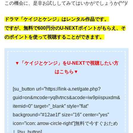
この機会に、是非お試ししてみてはいかがでしょうか(^^)/
ドラマ「ケイジとケンジ」はレンタル作品です。
ですが、無料で600円分のU-NEXTポイントがもらえ、そ
のポイントを使って視聴することができます。
▼「ケイジとケンジ」をU-NEXTで
視聴したい方
はこちら
▼
[su_button url=”https://link-a.net/gate.php?
guid=on&mcode=yq8vtncs&acode=iw9piispuxdm&
itemid=0″ target=”_blank” style=”flat”
background=”#12ae1f” size=”16″ center=”yes”
icon=”icon: arrow-circle-right”]無料で今すぐおため
し[/su_button]