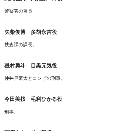
警察署の署長。
矢柴俊博 多胡永吉役
捜査課の課長。
磯村勇斗 目黒元気役
仲井戸豪太とコンビの刑事。
今田美桜 毛利ひかる役
刑事。