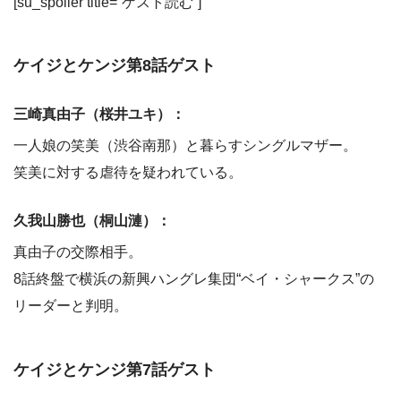
[su_spoiler title=”ゲスト読む”]
ケイジとケンジ第8話ゲスト
三崎真由子（桜井ユキ）：
一人娘の笑美（渋谷南那）と暮らすシングルマザー。
笑美に対する虐待を疑われている。
久我山勝也（桐山漣）：
真由子の交際相手。
8話終盤で横浜の新興ハングレ集団“ベイ・シャークス”の
リーダーと判明。
ケイジとケンジ第7話ゲスト