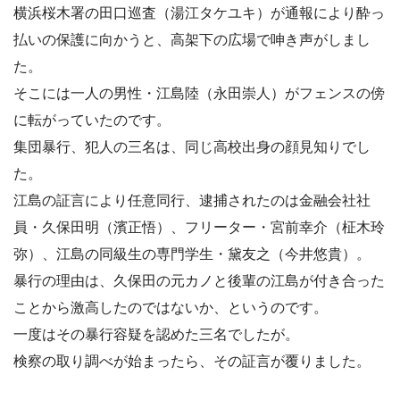
横浜桜木署の田口巡査（湯江タケユキ）が通報により酔っ
払いの保護に向かうと、高架下の広場で呻き声がしまし
た。
そこには一人の男性・江島陸（永田崇人）がフェンスの傍
に転がっていたのです。
集団暴行、犯人の三名は、同じ高校出身の顔見知りでし
た。
江島の証言により任意同行、逮捕されたのは金融会社社
員・久保田明（濱正悟）、フリーター・宮前幸介（柾木玲
弥）、江島の同級生の専門学生・黛友之（今井悠貴）。
暴行の理由は、久保田の元カノと後輩の江島が付き合った
ことから激高したのではないか、というのです。
一度はその暴行容疑を認めた三名でしたが。
検察の取り調べが始まったら、その証言が覆りました。