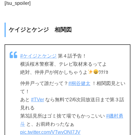
[/su_spoiler]
ケイジとケンジ 相関図
#ケイジとケンジ
第４話予告！
横浜桜木警察署、テレビ取材来るってよ
絶対、仲井戸が何かしちゃうよ
ﾜｸﾃｶ
仲井戸って誰だって？
#桐谷健太
！相関図見とい
て！
あと
#TVer
なら無料で2/6次回放送日まで第３話
見れる
第3話見所はゴミ捨て場でもかっこいい
#磯村勇
斗
と、お前終わったなぁ
pic.twitter.com/VTwvONI7JV