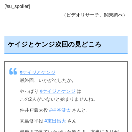
[/su_spoiler]
（ビデオリサーチ、関東調べ）
ケイジとケンジ次回の見どころ
#ケイジとケンジ
最終回、いかがでしたか。
やっぱり
#ケイジとケンジ
は
この2人がいないと始まりませんね。
仲井戸豪太役
#桐谷健太
さんと、
真島修平役
#東出昌大
さん
最後まで見ていただいた皆さま、本当にありが