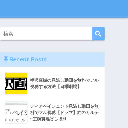
Recent Posts
半沢直樹の見逃し動画を無料でフル
視聴する方法【日曜劇場】
ディアペイシェント見逃し動画を無
料でフル視聴【ドラマ】絆のカルテ
~主演貫地谷しほり