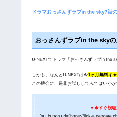
ドラマおっさんずラブin the sky
おっさんずラブin the s
U-NEXTでドラマ「おっさんずラブin th
しかも、なんとU-NEXTは今
1ヶ月無料キ
この機会に、是非お試ししてみてはいかがでし
▼今すぐ
視聴
[su_button url=”https://link-a.net/gate.p