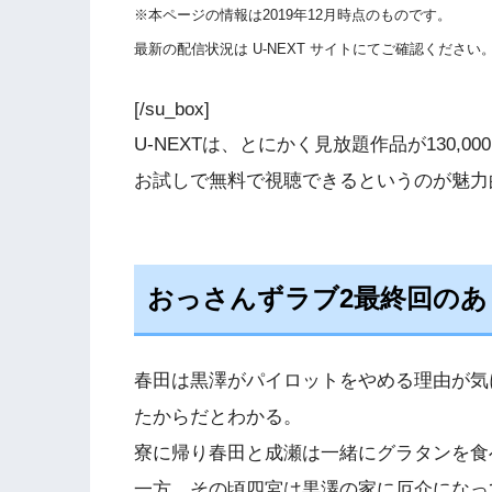
※本ページの情報は2019年12月時点のものです。
最新の配信状況は U-NEXT サイトにてご確認ください
[/su_box]
U-NEXTは、とにかく見放題作品が130,
お試しで無料で視聴できるというのが魅力
おっさんずラブ2最終回のあ
春田は黒澤がパイロットをやめる理由が気
たからだとわかる。
寮に帰り春田と成瀬は一緒にグラタンを食
一方、その頃四宮は黒澤の家に厄介になっ