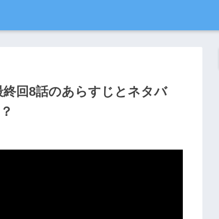
ky最終回8話のあらすじとネタバ
る？