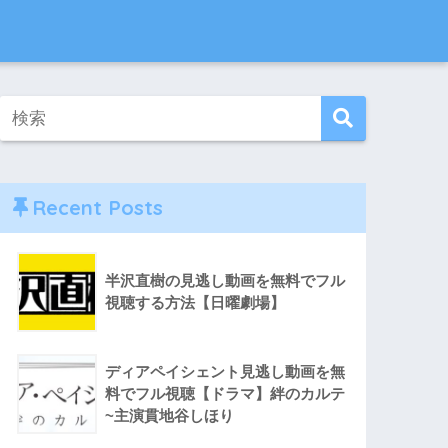
Recent Posts
半沢直樹の見逃し動画を無料でフル
視聴する方法【日曜劇場】
ディアペイシェント見逃し動画を無
料でフル視聴【ドラマ】絆のカルテ
~主演貫地谷しほり