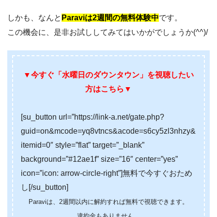
しかも、なんと
Paraviは2週間の無料体験中
です。
この機会に、是非お試ししてみてはいかがでしょうか(^^)/
▼今すぐ「水曜日のダウンタウン」を視聴したい
方はこちら▼
[su_button url=”https://link-a.net/gate.php?
guid=on&mcode=yq8vtncs&acode=s6cy5zl3nhzy&
itemid=0″ style=”flat” target=”_blank”
background=”#12ae1f” size=”16″ center=”yes”
icon=”icon: arrow-circle-right”]無料で今すぐおため
し[/su_button]
Paraviは、2週間以内に解約すれば無料で視聴できます。
違約金もありません。