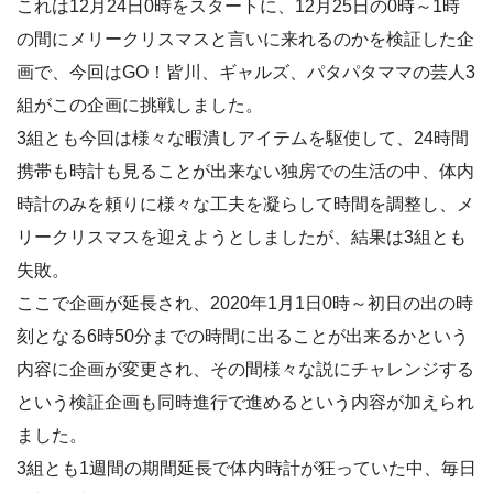
これは12月24日0時をスタートに、12月25日の0時～1時
の間にメリークリスマスと言いに来れるのかを検証した企
画で、今回はGO！皆川、ギャルズ、パタパタママの芸人3
組がこの企画に挑戦しました。
3組とも今回は様々な暇潰しアイテムを駆使して、24時間
携帯も時計も見ることが出来ない独房での生活の中、体内
時計のみを頼りに様々な工夫を凝らして時間を調整し、メ
リークリスマスを迎えようとしましたが、結果は3組とも
失敗。
ここで企画が延長され、2020年1月1日0時～初日の出の時
刻となる6時50分までの時間に出ることが出来るかという
内容に企画が変更され、その間様々な説にチャレンジする
という検証企画も同時進行で進めるという内容が加えられ
ました。
3組とも1週間の期間延長で体内時計が狂っていた中、毎日