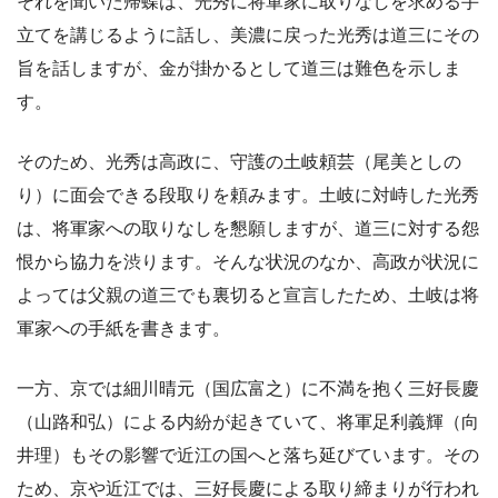
それを聞いた帰蝶は、光秀に将軍家に取りなしを求める手
立てを講じるように話し、美濃に戻った光秀は道三にその
旨を話しますが、金が掛かるとして道三は難色を示しま
す。
そのため、光秀は高政に、守護の土岐頼芸（尾美としの
り）に面会できる段取りを頼みます。土岐に対峙した光秀
は、将軍家への取りなしを懇願しますが、道三に対する怨
恨から協力を渋ります。そんな状況のなか、高政が状況に
よっては父親の道三でも裏切ると宣言したため、土岐は将
軍家への手紙を書きます。
一方、京では細川晴元（国広富之）に不満を抱く三好長慶
（山路和弘）による内紛が起きていて、将軍足利義輝（向
井理）もその影響で近江の国へと落ち延びています。その
ため、京や近江では、三好長慶による取り締まりが行われ