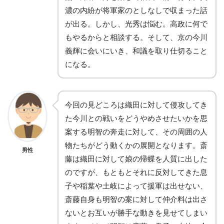
濃の内紛が将軍家のとしなしで収まった話
が出る。しかし、光秀は悩む。高政に何で
もやるからと相談する。そして、京の今川
義輝に会いにいき、和議を取り仕切ること
になる。
今回の見どころは織田に対して侵攻してき
た今川との戦いをどうやめさせたいかを思
案する明智の奔走に対して、その周囲の人
物たちがどう動くかの展開となります。斎
男性
藤は織田に対して娘の帰蝶を人質に出した
のですが、もともとそれに反対してきた息
子や稲葉や土岐によって援軍は出せない、
斎藤自身も明智の案に対して仲介料は出さ
ないとお互いが勝手な動きを見せてしまい