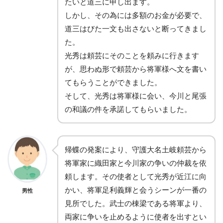
たいと道三に申し出ます。
しかし、その為には多額のお金が必要で、
道三はびた一文も出さないと断ってきまし
た。
光秀は頼芸にそのことを頼みに行きます
が、思わぬ形で頼芸から将軍様へ文を書い
てもらうことができました。
そして、光秀は将軍様に会い、今川と尾張
の和議の件を承諾してもらいました。
帰蝶の発案により、守護大名土岐頼芸から
将軍家に織田家と今川家の争いの仲裁を依
頼します。その使者として光秀が近江に向
かい、将軍足利義輝と会うシーンが一番の
男性
見所でした。武士の棟梁である将軍より、
両家に争いを止めるように使者を出すとい