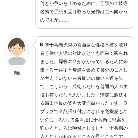
何とか争いを止めるために、守護の土岐家
名義で手紙を受け取った光秀は京へ向かう
のですが……。
明智十兵衛光秀の真面目な性格と彼を取り
巻く偉い人達の対比がとても面白く観られ
ました。帰蝶の命がかかっているために奔
走する十兵衛と帰蝶を含めて自分のことし
男性
か考えていない曲者揃いの偉い人達を見
て、こういう十兵衛みたいな普通の人の主
役も有りだなと思いました。帰蝶に膝枕す
る織田信長の姿も大変面白かったです。ラ
ブラブで全然張り付けにされる危機感もな
いのに、2人して命を盾に十兵衛に思案を
強いるところは唖然としました。十兵衛の
人となりがわかるところが見どころです。