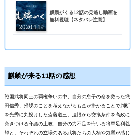
麒麟がくる12話の見逃し動画を
無料視聴【ネタバレ注意】
麒麟が来る11話の感想
戦国武将同士の覇権争いの中、自分の息子の命を救った織
田信秀、帰蝶のことを考えながらも金が掛かることで判断
を光秀に丸投げした斎藤道三、遺恨から交換条件を高政に
突きつける守護の土岐、自分の力不足を悔いる将軍足利義
輝と、それぞれの立場のある武将たちの人柄や気質が感じ