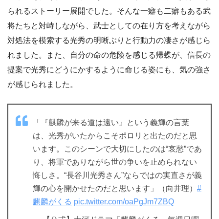
られるストーリー展開でした。そんな一癖も二癖もある武
将たちと対峙しながら、武士としての在り方を考えながら
対処法を模索する光秀の明晰ぶりと行動力の凄さが感じら
れました。また、自分の命の危険を感じる帰蝶が、信長の
提案で光秀にどうにかするように命じる姿にも、気の強さ
が感じられました。
「『麒麟が来る道は遠い』という義輝の言葉
は、光秀がいたからこそポロリと出たのだと思
います。このシーンで大切にしたのは“哀愁”であ
り、将軍でありながら世の争いを止められない
悔しさ。“長谷川光秀さん”ならではの実直さが義
輝の心を開かせたのだと思います」（向井理）
#
麒麟がくる
pic.twitter.com/oaPgJm7ZBQ