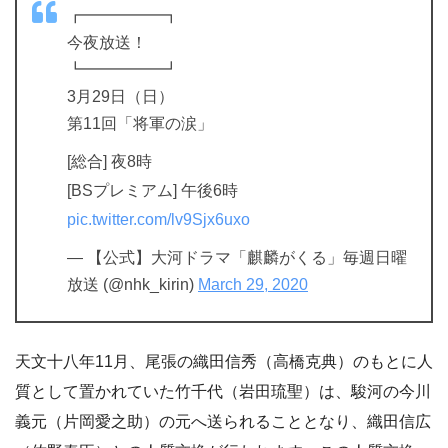
┏━━━━━┓
今夜放送！
┗━━━━━┛
3月29日（日）
第11回「将軍の涙」
[総合] 夜8時
[BSプレミアム] 午後6時
pic.twitter.com/lv9Sjx6uxo
— 【公式】大河ドラマ「麒麟がくる」毎週日曜
放送 (@nhk_kirin)
March 29, 2020
天文十八年11月、尾張の織田信秀（高橋克典）のもとに人
質として置かれていた竹千代（岩田琉聖）は、駿河の今川
義元（片岡愛之助）の元へ送られることとなり、織田信広