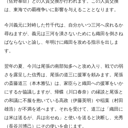
（佐野泰臣）との人質交換が行われます。この人質交換
は、東海での覇権争いに影響を与えることとなります。
今川義元に対峙した竹千代は、自分がいつ三河へ戻れるか
尋ねますが、義元は三河を潰さないためにも織田を倒さね
ばならないと諭し、年明けに織田を攻める指示を出しま
す。
翌年の夏、今川は尾張の南部知多へと攻め入り、戦での弱
さを露呈した信秀は、尾張の道三に援軍を頼みます。尾張
の斎藤道三（本木雅弘）は、家臣らと織田への援軍をいか
にするか協議しますが、帰蝶（川口春奈）の縁談と尾張と
の和議に不服を抱いている高政（伊藤英明）や稲葉（村田
雄浩）が不満を述べます。それを受けて、道三は「織田に
は米は送るが、兵は出せぬ」と使いを送ると決断し、光秀
（長谷川博己）にその使いを命じます。