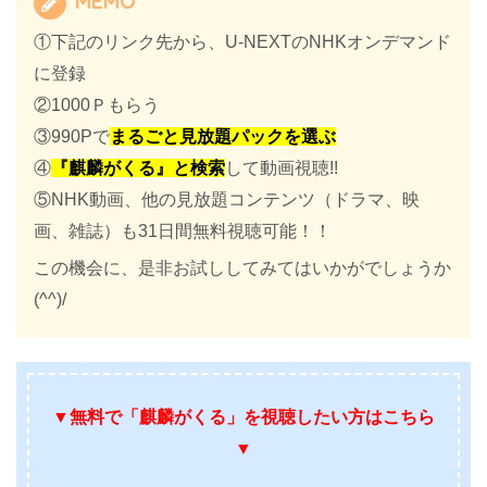
MEMO
①下記のリンク先から、U-NEXTのNHKオンデマンド
に登録
②1000Ｐもらう
③990Pで
まるごと見放題パックを選ぶ
④
『麒麟がくる』と検索
して動画視聴!!
⑤NHK動画、他の見放題コンテンツ（ドラマ、映
画、雑誌）も31日間無料視聴可能！！
この機会に、是非お試ししてみてはいかがでしょうか
(^^)/
▼無料で「麒麟がくる」を
視聴したい方はこちら
▼