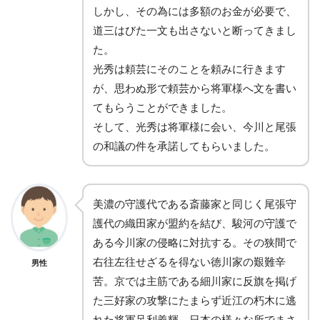
しかし、その為には多額のお金が必要で、
道三はびた一文も出さないと断ってきまし
た。
光秀は頼芸にそのことを頼みに行きます
が、思わぬ形で頼芸から将軍様へ文を書い
てもらうことができました。
そして、光秀は将軍様に会い、今川と尾張
の和議の件を承諾してもらいました。
美濃の守護代である斎藤家と同じく尾張守
護代の織田家が盟約を結び、駿河の守護で
ある今川家の侵略に対抗する。その狭間で
右往左往せざるを得ない徳川家の艱難辛
男性
苦。京では主筋である細川家に反旗を掲げ
た三好家の攻撃にたまらず近江の朽木に逃
れた将軍足利義輝。日本の様々な所でまさ