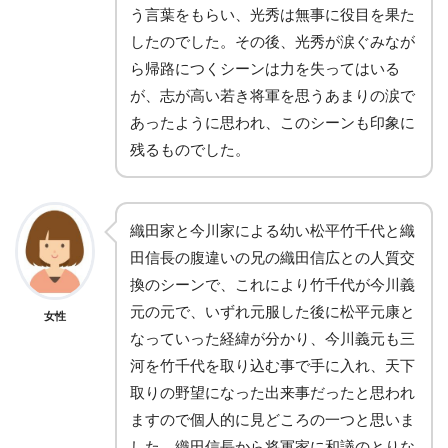
う言葉をもらい、光秀は無事に役目を果た
したのでした。その後、光秀が涙ぐみなが
ら帰路につくシーンは力を失ってはいる
が、志が高い若き将軍を思うあまりの涙で
あったように思われ、このシーンも印象に
残るものでした。
織田家と今川家による幼い松平竹千代と織
田信長の腹違いの兄の織田信広との人質交
換のシーンで、これにより竹千代が今川義
元の元で、いずれ元服した後に松平元康と
女性
なっていった経緯が分かり、今川義元も三
河を竹千代を取り込む事で手に入れ、天下
取りの野望になった出来事だったと思われ
ますので個人的に見どころの一つと思いま
した。織田信長から将軍家に和議のとりな