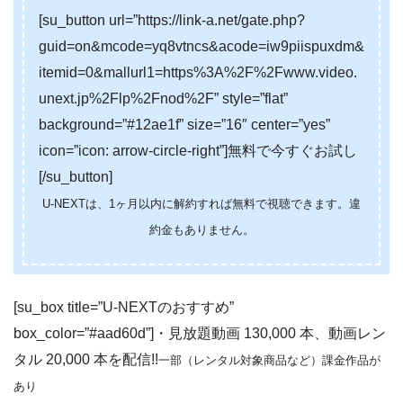
[su_button url=”https://link-a.net/gate.php?
guid=on&mcode=yq8vtncs&acode=iw9piispuxdm&
itemid=0&mallurl1=https%3A%2F%2Fwww.video.
unext.jp%2Flp%2Fnod%2F” style=”flat”
background=”#12ae1f” size=”16″ center=”yes”
icon=”icon: arrow-circle-right”]無料で今すぐお試し
[/su_button]
U-NEXTは、1ヶ月以内に解約すれば無料で視聴できます。違
約金もありません。
[su_box title=”U-NEXTのおすすめ”
box_color=”#aad60d”]・見放題動画 130,000 本、動画レン
タル 20,000 本を配信!!
一部（レンタル対象商品など）課金作品が
あり