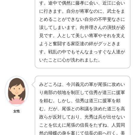
す。途中で偶然に藤孝に会い、近江に会い
に行きます。自分が将軍なのに、武士をま
とめることができない自分の不甲斐なさに
涙してしまいます。向井理さんの演技が必
見です。人として美しい将軍やそれを支え
ようと奮闘する家臣達の絆がグッときま
す。戦乱の中でもそんなまっすぐな人達が
いたことに心が洗われました。
みどころは、今川義元の軍が尾張に攻めい
り南部の領地を制圧して信秀が道三に援軍
を頼む。しかし、信秀は道三に援軍を頼
む。だが、尾張との和議を決めた道三を高
女性
政らが反対しており、光秀は兵が出せない
ことを伝えに尾張の信長をたずね、人質同
然の帰蝶の身を案じて信長の前へ行く。美