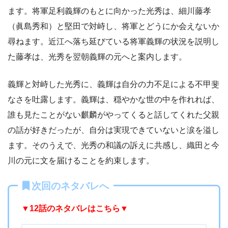
ます。将軍足利義輝のもとに向かった光秀は、細川藤孝
（眞島秀和）と堅田で対峙し、将軍とどうにか会えないか
尋ねます。近江へ落ち延びている将軍義輝の状況を説明し
た藤孝は、光秀を翌朝義輝の元へと案内します。
義輝と対峙した光秀に、義輝は自分の力不足による不甲斐
なさを吐露します。義輝は、穏やかな世の中を作れれば、
誰も見たことがない麒麟がやってくると話してくれた父親
の話が好きだったが、自分は実現できていないと涙を溢し
ます。そのうえで、光秀の和議の訴えに共感し、織田と今
川の元に文を届けることを約束します。
次回のネタバレへ
▼12
話のネタバレはこちら▼