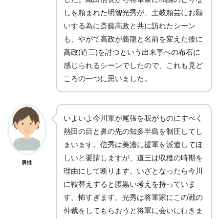
しを頼まれた明智光秀が、土岐頼芸にお願
いする為に斎藤高政と共に訪れたシーン
も、やがて高政が義龍と名前を変えた後に
高政(道三)を討つという出来事への布石に
感じられるシーンでしたので、これも見ど
ころの一つに思いました。
いよいよ今川軍が尾張を我がものにすべく
熱田の目と鼻の先の知多半島を制圧してし
まいます。信秀は美濃に援軍を派遣してほ
しいと要請しますが、道三は収穫の時期を
男性
理由にして断ります。いざとなったら今川
に鞍替えすると腹黒い考えを持っていま
す。怖すぎます。光秀は将軍家にこの戦の
仲裁をしてもらおうと将軍に会いに行きま