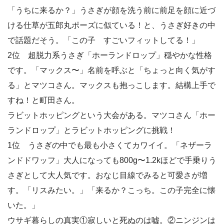
「うちに来るか？」うさぎが顔を洗う前に前足を顔に近づ
ける仕草が五郎丸ポーズに似ている！と、うさぎ好きの中
で話題だそう。「この子 すごいフィットしてる！」
2位 超脱力系うさぎ「ホーランドロップ」穏やかな性格
です。「マックス〜」名前を呼ぶと「ちょっと向く気がす
る」とマツコさん。マックスも抱っこします。結構上手で
すね！と町田さん。
ラビットホッピングという大会がある。マツコさん「ホー
ランドロップ」とラビットホッピングに挑戦！
1位 うさぎの中でも最も小さくてカワイイ。「ネザーラ
ンドドワッフ」大人になっても800g〜1.2kほどで手乗りう
さぎとして大人気です。おなじ目線でみると可愛さが増
す。「リスみたい。」「来るか？こっち。この子完全に懐
いた。」
ウサギ暮らしの真実①寂しいと死ぬのは嘘。②ニンジンは