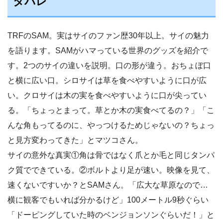
タバレ
TRFのSAM。実はサイのファン歴30年以上。サイの魅力
を語ります。SAMがハマっている世界のグッズを紹介で
す。2つのサイの違いを説明。口の形が違う。おちょぼ口
と横に広い口。シロサイは草を食べやすいように口が広
い。クロサイは木の実を食べやすいように口が尖ってい
る。「ちょっとまって。草とか木の実食べてるの？」「こ
んな角もってるのに、やっつけるためじゃないの？ちょっ
と見方変わってきた」とマツコさん。
サイの意外な真実①角は骨ではなく爪とか毛と同じタンパ
ク質でできている。②ボルトより足が速い。映像を見て、
速くないですいか？とSAMさん。「広大な草原なので…
横に観客でもいれば分かるけど」100メートル9秒ぐらい
「ドーピングしていた時のベンジョンソンぐらいだ！」と