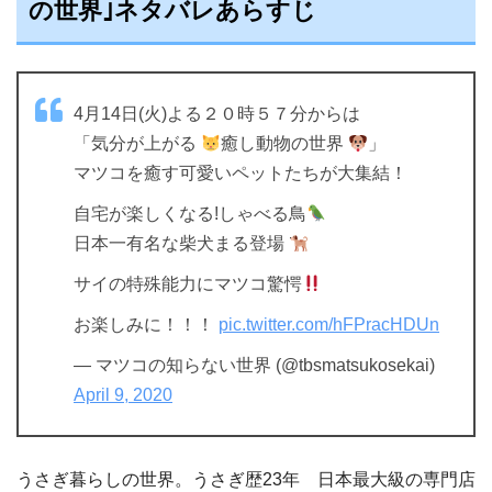
の世界｣ネタバレあらすじ
4月14日(火)よる２０時５７分からは
「気分が上がる
癒し動物の世界
」
マツコを癒す可愛いペットたちが大集結！
自宅が楽しくなる!しゃべる鳥
日本一有名な柴犬まる登場
サイの特殊能力にマツコ驚愕
お楽しみに！！！
pic.twitter.com/hFPracHDUn
— マツコの知らない世界 (@tbsmatsukosekai)
April 9, 2020
︎うさぎ暮らしの世界。うさぎ歴23年 日本最大級の専門店