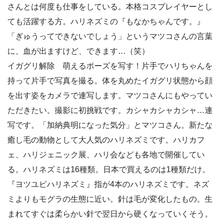
さんとは何度も仕事をしている。本格コスプレイヤーとし
ても活躍する方。ハリネズミの『もなかちゃんです。』
「ぎゅうってできないでしょう」というマツコさんの言葉
に、血が出ますけど、できます…（笑）
イガグリ解除 萌えるポーズを写す！片手でハリちゃんを
持って片手で写真を撮る。体を丸めたイガグリ状態から顔
を出す姿をカメラで連写します。マツコさんにもやってい
ただきたい。撮影に初挑戦です。カシャカシャカシャ…連
写です。「加納典明になった気分」とマツコさん。新たな
癒し毛の動物として大人気のハリネズミです。ハリカフ
ェ、ハリジェニック展、ハリ会なども各地で開催してい
る。ハリネズミは16種類。日本で買えるのは1種類だけ。
『ヨツユビハリネズミ』指が4本のハリネズミです。ネズ
ミよりもモグラの生態に近い。針は毛が変化したもの。生
まれてすぐは柔らかい針で翌日から硬くなっていくそう。