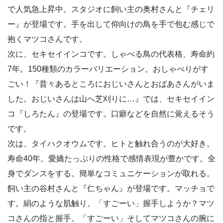
で人気急上昇中。スタジオに飼い主の奥村さんと『チェリ
ー』が登場です。手を出して仰向けの鳥を手で包む感じで
抱くマツコさんです。
次に、セキセイインコです。しゃべる鳥の代表格、寿命約
7年。150種類のカラーバリエーション。おしゃべりがす
ごい！『昔々あるところにおじいさんとおばあさんがいま
した。おじいさんは山へ芝刈りに…』では、セキセイイン
コ『しろたん』の登場です。口癖などを自然に覚えるそう
です。
次は、タイハクオウムです。ヒトと触れ合うのが大好き。
寿命40年。愛嬌たっぷりの性格で感情表現が豊かです。全
身でダンスをする。簡単なコミュニケーションが取れる。
飼い主の谷村さんと『仁ちゃん』が登場です。マッチョで
す。絹のような肌触り。「すごーい」握手しようか？マツ
コさんの指と握手。「すごーい」そしてマツコさんの腕に