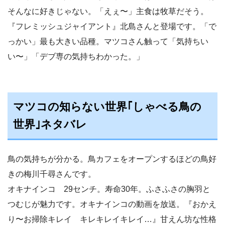
そんなに好きじゃない。「えぇ〜」主食は牧草だそう。
『フレミッシュジャイアント』北島さんと登場です。「で
っかい」最も大きい品種。マツコさん触って「気持ちい
い〜」「デブ専の気持ちわかった。」
マツコの知らない世界｢しゃべる鳥の
世界｣ネタバレ
鳥の気持ちが分かる。鳥カフェをオープンするほどの鳥好
きの梅川千尋さんです。
オキナインコ 29センチ。寿命30年。ふさふさの胸羽と
つむじが魅力です。オキナインコの動画を放送。『おかえ
り〜お掃除キレイ キレキレイキレイ…』甘えん坊な性格