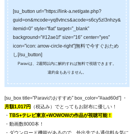
[su_button url=”https://link-a.net/gate.php?
guid=on&mcode=yq8vtncs&acode=s6cy5zl3nhzy&
itemid=0″ style=”flat” target=”_blank”
background=”#12ae1f” size=”16″ center=”yes”
icon=”icon: arrow-circle-right”]無料で今すぐおため
し[/su_button]
Paraviは、2週間以内に解約すれば無料で視聴できます。
違約金もありません。
[su_box title=”Paraviのおすすめ” box_color=”#aad60d”] ・
月額1,017円
（税込み）でとってもお財布に優しい！
・
TBS+テレビ東京+WOWOWの作品が視聴可能！
・動画数8000本！
・ダウンロード機能があるので、外出先でも通信料を気に