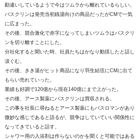
勘違いしているようで今はツムラから離れているらしい。
バスクリンは発売当初銭湯向けの商品だったがCMで一気
に広まった。
その後、競合激化で赤字になってしまいツムラはバスクリ
ンを切り離すことにした。
分社化すると聞いた時、社員たちはかなり動揺したと話し
涙ぐむ。
その後、きき湯がヒット商品になり羽生結弦にCMに出て
もらい売れていった。
業績も好調で120億から現在140億にまで上がった。
その後、アース製薬にバスクリンは買収される。
この事を社長に尋ねるとアース製薬にもバスロマンがあり
微妙な感じであると語るが、競争はしていていい関係性に
なってきていると話す。
シャワー用の入浴剤は作らないのかを聞くと可能ではある